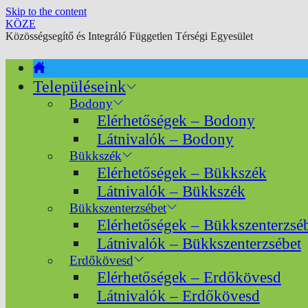
Skip to the content
KÖZE
Közösségsegítő és Integráló Független Térségi Egyesület
Településeink
Bodony
Elérhetőségek – Bodony
Látnivalók – Bodony
Bükkszék
Elérhetőségek – Bükkszék
Látnivalók – Bükkszék
Bükkszenterzsébet
Elérhetőségek – Bükkszenterzsé
Látnivalók – Bükkszenterzsébet
Erdőkövesd
Elérhetőségek – Erdőkövesd
Látnivalók – Erdőkövesd