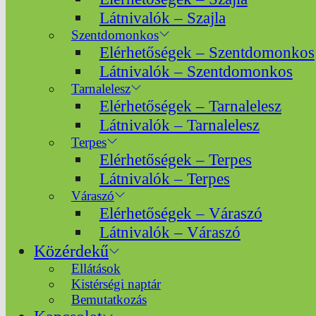
Látnivalók – Szajla
Szentdomonkos
Elérhetőségek – Szentdomonkos
Látnivalók – Szentdomonkos
Tarnalelesz
Elérhetőségek – Tarnalelesz
Látnivalók – Tarnalelesz
Terpes
Elérhetőségek – Terpes
Látnivalók – Terpes
Váraszó
Elérhetőségek – Váraszó
Látnivalók – Váraszó
Közérdekű
Ellátások
Kistérségi naptár
Bemutatkozás