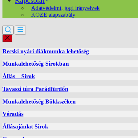
Kapcsolat
Adatvédelmi, jogi irányelvek
KÖZE alapszabály
Recski nyári diákmunka lehetőség
Munkalehetőség Sirokban
Állás – Sirok
Tavaszi túra Parádfürdőn
Munkalehetőség Bükkszéken
Véradás
Állásajánlat Sirok