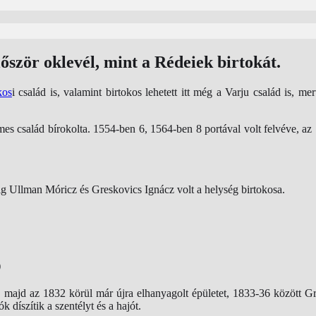
ször oklevél, mint a Rédeiek birtokát.
kos
i család is, valamint birtokos lehetett itt még a Varju család is,
emes család bírokolta. 1554-ben 6, 1564-ben 8 portával volt felvéve, az 
ig Ullman Móricz és Greskovics Ignácz volt a helység birtokosa.
)
 majd az 1832 körül már újra elhanyagolt épületet, 1833-36 között Gr
díszítik a szentélyt és a hajót.