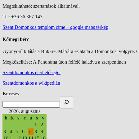
Megtekinthető: szertartások alkalmával.
Tel: +36 36 367 143
Szent Domonkos templom címe – google maps térkép
Kőmegi bérc
Gyönyörű kilátás a Bükkre, Mátrára és alatta a Domonkosi völgyre. 
Megközelítése: A Panoráma úton felfelé haladva a szerpentinen
Szentdomonkos elérhetőségei
Szentdomonkos a wikipedián
Keresés
2026. augusztus
h
K
s
c
p
s
v
1
2
3
4
5
6
7
8
9
10
11
12
13
14
15
16