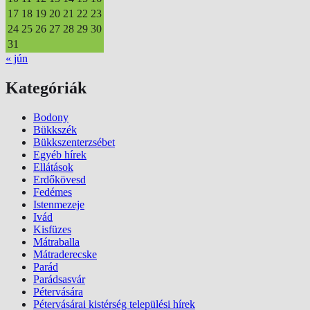
17
18
19
20
21
22
23
24
25
26
27
28
29
30
31
« jún
Kategóriák
Bodony
Bükkszék
Bükkszenterzsébet
Egyéb hírek
Ellátások
Erdőkövesd
Fedémes
Istenmezeje
Ivád
Kisfüzes
Mátraballa
Mátraderecske
Parád
Parádsasvár
Pétervására
Pétervásárai kistérség települési hírek