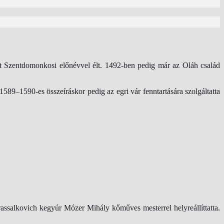
 mert Szentdomonkosi előnévvel élt. 1492-ben pedig már az Oláh család
1589–1590-es összeíráskor pedig az egri vár fenntartására szolgáltatta
assalkovich kegyúr Mózer Mihály kőműves mesterrel helyreállíttatta.