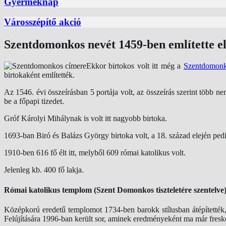
Gyermeknap
Városszépítő akció
Szentdomonkos nevét 1459-ben említette elő
Ekkor birtokos volt itt még a
Szentdomon
birtokaként említették.
Az 1546. évi összeírásban 5 portája volt, az összeírás szerint több n
be a főpapi tizedet.
Gróf Károlyi Mihálynak is volt itt nagyobb birtoka.
1693-ban Biró és Balázs György birtoka volt, a 18. század elején ped
1910-ben 616 fő élt itt, melyből 609 római katolikus volt.
Jelenleg kb. 400 fő lakja.
Római katolikus templom (Szent Domonkos tiszteletére szentelve
Középkorú eredetű templomot 1734-ben barokk stílusban átépítették,
Felújítására 1996-ban került sor, aminek eredményeként ma már freskók 