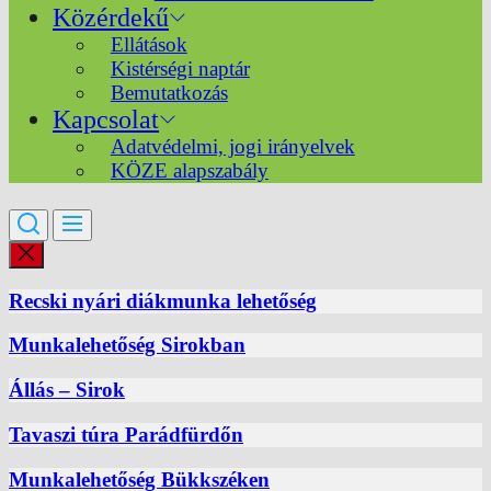
Közérdekű
Ellátások
Kistérségi naptár
Bemutatkozás
Kapcsolat
Adatvédelmi, jogi irányelvek
KÖZE alapszabály
Recski nyári diákmunka lehetőség
Munkalehetőség Sirokban
Állás – Sirok
Tavaszi túra Parádfürdőn
Munkalehetőség Bükkszéken