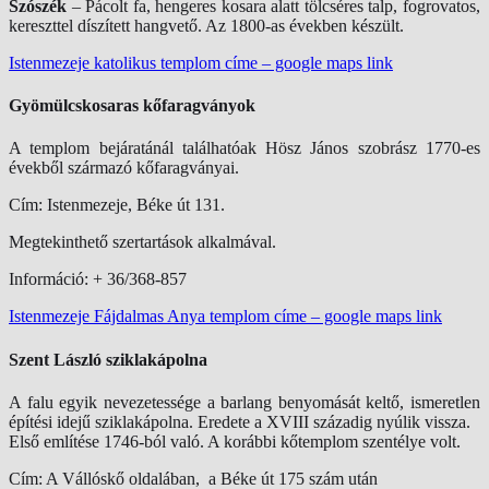
Szószék
– Pácolt fa, hengeres kosara alatt tölcséres talp, fogrovatos,
kereszttel díszített hangvető. Az 1800-as években készült.
Istenmezeje katolikus templom címe – google maps link
Gyömülcskosaras kőfaragványok
A templom bejáratánál találhatóak Hösz János szobrász 1770-es
évekből származó kőfaragványai.
Cím: Istenmezeje, Béke út 131.
Megtekinthető szertartások alkalmával.
Információ: + 36/368-857
Istenmezeje Fájdalmas Anya templom címe – google maps link
Szent László sziklakápolna
A falu egyik nevezetessége a barlang benyomását keltő, ismeretlen
építési idejű sziklakápolna. Eredete a XVIII századig nyúlik vissza.
Első említése 1746-ból való. A korábbi kőtemplom szentélye volt.
Cím: A Vállóskő oldalában, a Béke út 175 szám után