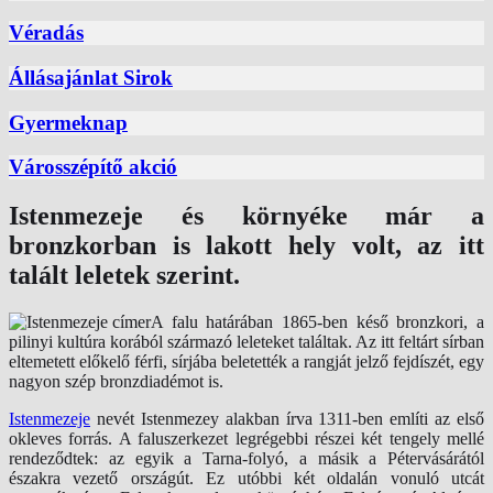
Véradás
Állásajánlat Sirok
Gyermeknap
Városszépítő akció
Istenmezeje és környéke már a
bronzkorban is lakott hely volt, az itt
talált leletek szerint.
A falu határában 1865-ben késő bronzkori, a
pilinyi kultúra korából származó leleteket találtak. Az itt feltárt sírban
eltemetett előkelő férfi, sírjába beletették a rangját jelző fejdíszét, egy
nagyon szép bronzdiadémot is.
Istenmezeje
nevét Istenmezey alakban írva 1311-ben említi az első
okleves forrás. A faluszerkezet legrégebbi részei két tengely mellé
rendeződtek: az egyik a Tarna-folyó, a másik a Pétervásárától
északra vezető országút. Ez utóbbi két oldalán vonuló utcát