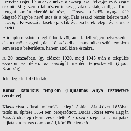
nevezték régen Falunak, amelyet a községháza Felvégre és Alvégre
osztott. Míg ezen a falurészen telkes gazdák laktak, addig a Tarna
nyugati partján elterülő falurész, a Hóstya, a belőle nyugat felé
kiágazó Nagybé nevű utca és a régi Falu északi részén keletre tartó
házsor, a Kovasszó a kisebb gazdák és a zsellérek települési területe
lehetett.
A templom szinte a régi falun kívül, annak déli végén helyezkedett
el a temetővel együtt, de a 18. században már említett sziklatemplom
sem esett a belterületre, hanem attól kissé északra.
A 20. században, így először 1920, majd 1945 után a település
északon és délen, az országút mentén terjeszkedett (Újsor,
Szárazág).
Jelenleg kb. 1500 fő lakja.
Római katolikus templom (Fájdalmas Anya tiszteletére
szentelve)
Klasszicista stílusú, műemlék jellegű épület. Alapkövét 1853ban
tették le, építése 1854-ben befejeződött. Dudás József terve alapján
Vass András egri kőműves építette A község közepén a Tarna-patak
hajlatában magas dombon áll, körülötte temető.