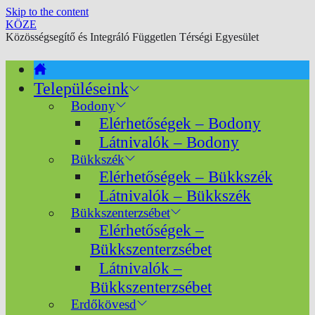
Skip to the content
KÖZE
Közösségsegítő és Integráló Független Térségi Egyesület
Településeink
Bodony
Elérhetőségek – Bodony
Látnivalók – Bodony
Bükkszék
Elérhetőségek – Bükkszék
Látnivalók – Bükkszék
Bükkszenterzsébet
Elérhetőségek –
Bükkszenterzsébet
Látnivalók –
Bükkszenterzsébet
Erdőkövesd