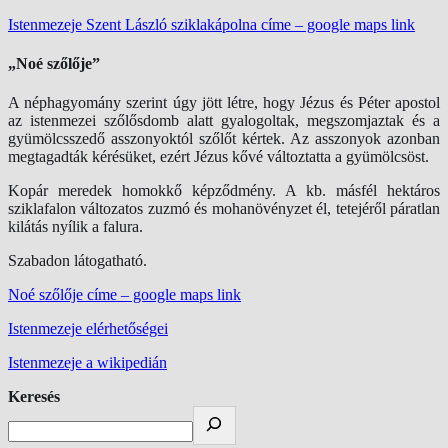
Istenmezeje Szent László sziklakápolna címe – google maps link
„Noé szőlője”
A néphagyomány szerint úgy jött létre, hogy Jézus és Péter apostol
az istenmezei szőlősdomb alatt gyalogoltak, megszomjaztak és a
gyümölcsszedő asszonyoktól szőlőt kértek. Az asszonyok azonban
megtagadták kérésüket, ezért Jézus kővé változtatta a gyümölcsöst.
Kopár meredek homokkő képződmény. A kb. másfél hektáros
sziklafalon változatos zuzmó és mohanövényzet él, tetejéről páratlan
kilátás nyílik a falura.
Szabadon látogatható.
Noé szőlője címe – google maps link
Istenmezeje elérhetőségei
Istenmezeje a wikipedián
Keresés