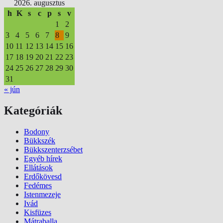
2026. augusztus
h
K
s
c
p
s
v
1
2
3
4
5
6
7
8
9
10
11
12
13
14
15
16
17
18
19
20
21
22
23
24
25
26
27
28
29
30
31
« jún
Kategóriák
Bodony
Bükkszék
Bükkszenterzsébet
Egyéb hírek
Ellátások
Erdőkövesd
Fedémes
Istenmezeje
Ivád
Kisfüzes
Mátraballa