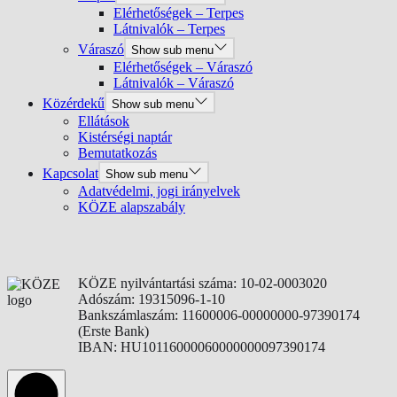
Elérhetőségek – Terpes
Látnivalók – Terpes
Váraszó
Show sub menu
Elérhetőségek – Váraszó
Látnivalók – Váraszó
Közérdekű
Show sub menu
Ellátások
Kistérségi naptár
Bemutatkozás
Kapcsolat
Show sub menu
Adatvédelmi, jogi irányelvek
KÖZE alapszabály
KÖZE nyilvántartási száma: 10-02-0003020
Adószám: 19315096-1-10
Bankszámlaszám: 11600006-00000000-97390174
(Erste Bank)
IBAN: HU10116000060000000097390174