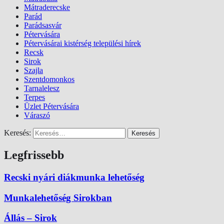
Mátraderecske
Parád
Parádsasvár
Pétervására
Pétervásárai kistérség települési hírek
Recsk
Sirok
Szajla
Szentdomonkos
Tarnalelesz
Terpes
Üzlet Pétervására
Váraszó
Keresés:
Legfrissebb
Recski nyári diákmunka lehetőség
Munkalehetőség Sirokban
Állás – Sirok