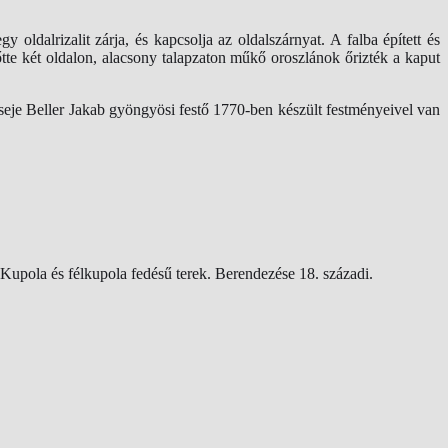
 oldalrizalit zárja, és kapcsolja az oldalszárnyat. A falba épített és
lőtte két oldalon, alacsony talapzaton műkő oroszlánok őrizték a kaput
lseje Beller Jakab gyöngyösi festő 1770-ben készült festményeivel van
. Kupola és félkupola fedésű terek. Berendezése 18. századi.