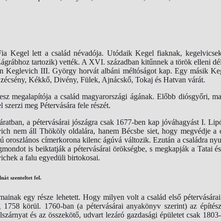
. Fia Kegel lett a család névadója. Utódaik Kegel fiaknak, kegelvics
Zágrábhoz tartozik) vették. A XVI. században kitűnnek a török elleni d
ban Keglevich III. György horvát albáni méltóságot kap. Egy másik K
k Szécsény, Kékkő, Divény, Fülek, Ajnácskő, Tokaj és Hatvan várát.
lesz megalapítója a család magyarországi ágának. Előbb diósgyőri, m
szerzi meg Pétervására fele részét.
járatban, a pétervásárai jószágra csak 1677-ben kap jóváhagyást I. Li
evich nem áll Thököly oldalára, hanem Bécsbe siet, hogy megvédje a 
gú oroszlános címerkorona kilenc ágúvá változik. Ezután a családra ny
ondot is beiktatják a pétervásárai örökségbe, s megkapják a Tatai és S
vichek a falu egyedüli birtokosai.
t szenteltet fel.
 mainak egy része lehetett. Hogy milyen volt a család első pétervására
eg 1758 körül. 1760-ban (a pétervásárai anyakönyv szerint) az építé
ldalszárnyat és az összekötő, udvart lezáró gazdasági épületet csak 18