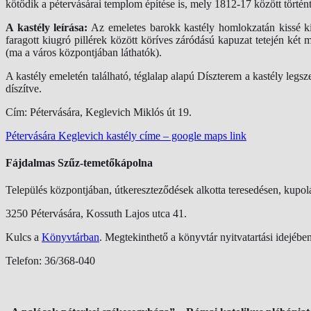
kötődik a pétervásárai templom építése is, mely 1812-17 között történt
A kastély leírása:
Az emeletes barokk kastély homlokzatán kissé kiugr
faragott kiugró pillérek között köríves záródású kapuzat tetején két 
(ma a város központjában láthatók).
A kastély emeletén található, téglalap alapú Díszterem a kastély leg
díszítve.
Cím: Pétervására, Keglevich Miklós út 19.
Pétervására Keglevich kastély címe – google maps link
Fájdalmas Szűz-temetőkápolna
Település központjában, útkereszteződések alkotta teresedésen, kupoláv
3250 Pétervására, Kossuth Lajos utca 41.
Kulcs a
Könyvtárban
. Megtekinthető a könyvtár nyitvatartási idejében
Telefon: 36/368-040