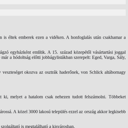
an is éltek emberek ezen a vidéken. A honfoglalás után csakhamar a
ágzó egyházként említik. A 15. század közepétől vásártartási joggal
már a hódoltság előtti jobbágylistákban szerepelt: Eged, Varga, Sály,
y veszteséget okozva az osztrák haderőnek, von Schlick altábornagy
tt ki, melyet a hatalom csak nehezen tudott felszámolni. Többeket
árossá. A közel 3000 lakosú település ezzel az ország akkor legkisebb
szolgáltató is megtalálható a kisvárosban.