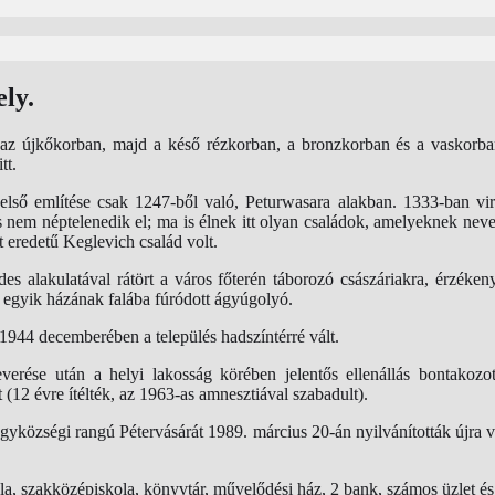
ely.
r az újkőkorban, majd a késő rézkorban, a bronzkorban és a vaskorb
tt.
 első említése csak 1247-ből való, Peturwasara alakban. 1333-ban vir
 nem néptelenedik el; ma is élnek itt olyan családok, amelyeknek neve 
 eredetű Keglevich család volt.
s alakulatával rátört a város főterén táborozó császáriakra, érzéken
 egyik házának falába fúródott ágyúgolyó.
 1944 decemberében a település hadszíntérré vált.
verése után a helyi lakosság körében jelentős ellenállás bontakozo
(12 évre ítélték, az 1963-as amnesztiával szabadult).
agyközségi rangú Pétervásárát 1989. március 20-án nyilvánították újra v
ola, szakközépiskola, könyvtár, művelődési ház, 2 bank, számos üzlet és 