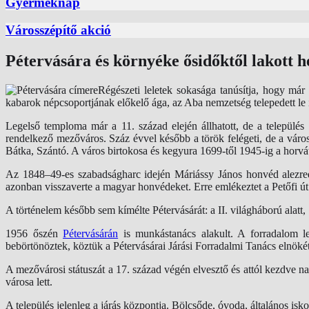
Gyermeknap
Városszépítő akció
Pétervására és környéke ősidőktől lakott h
Régészeti leletek sokasága tanúsítja, hogy má
kabarok népcsoportjának előkelő ága, az Aba nemzetség telepedett le i
Legelső temploma már a 11. század elején állhatott, de a település
rendelkező mezőváros. Száz évvel később a török felégeti, de a város
Bátka, Szántó. A város birtokosa és kegyura 1699-től 1945-ig a horvát
Az 1848–49-es szabadságharc idején Máriássy János honvéd alezrede
azonban visszaverte a magyar honvédeket. Erre emlékeztet a Petőfi út
A történelem később sem kímélte Pétervásárát: a II. világháború alatt,
1956 őszén
Pétervásárán
is munkástanács alakult. A forradalom le
bebörtönöztek, köztük a Pétervásárai Járási Forradalmi Tanács elnökét 
A mezővárosi státuszát a 17. század végén elvesztő és attól kezdve n
városa lett.
A település jelenleg a járás központja. Bölcsőde, óvoda, általános isk