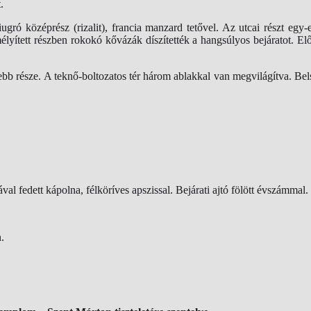
.
ó középrész (rizalit), francia manzard tetővel. Az utcai részt egy-egy
mélyített részben rokokó kővázák díszítették a hangsúlyos bejáratot. E
szebb része. A teknő-boltozatos tér három ablakkal van megvilágítva. Be
al fedett kápolna, félköríves apszissal. Bejárati ajtó fölött évszámmal
.