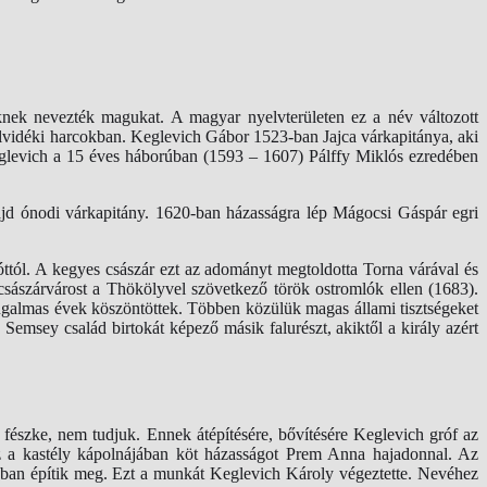
eknek nevezték magukat. A magyar nyelvterületen ez a név változott
élvidéki harcokban. Keglevich Gábor 1523-ban Jajca várkapitánya, aki
eglevich a 15 éves háborúban (1593 – 1607) Pálffy Miklós ezredében
ajd ónodi várkapitány. 1620-ban házasságra lép Mágocsi Gáspár egri
póttól. A kegyes császár ezt az adományt megtoldotta Torna várával és
császárvárost a Thökölyvel szövetkező török ostromlók ellen (1683).
ugalmas évek köszöntöttek. Többen közülük magas állami tisztségeket
emsey család birtokát képező másik falurészt, akiktől a király azért
i fészke, nem tudjuk. Ennek átépítésére, bővítésére Keglevich gróf az
sz a kastély kápolnájában köt házasságot Prem Anna hajadonnal. Az
03-ban építik meg. Ezt a munkát Keglevich Károly végeztette. Nevéhez