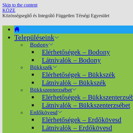
Skip to the content
KÖZE
Közösségsegítő és Integráló Független Térségi Egyesület
Településeink
Bodony
Elérhetőségek – Bodony
Látnivalók – Bodony
Bükkszék
Elérhetőségek – Bükkszék
Látnivalók – Bükkszék
Bükkszenterzsébet
Elérhetőségek – Bükkszenterzsé
Látnivalók – Bükkszenterzsébet
Erdőkövesd
Elérhetőségek – Erdőkövesd
Látnivalók – Erdőkövesd