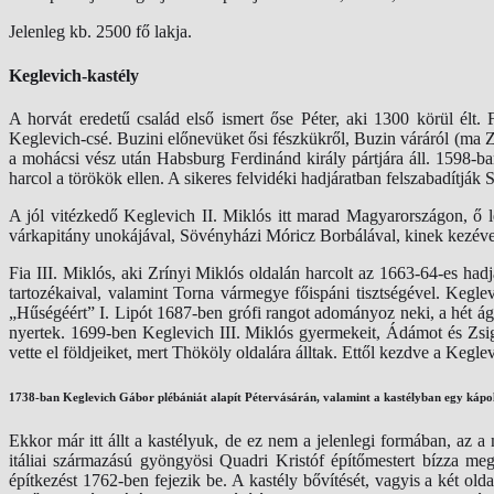
Jelenleg kb. 2500 fő lakja.
Keglevich-kastély
A horvát eredetű család első ismert őse Péter, aki 1300 körül élt
Keglevich-csé. Buzini előnevüket ősi fészkükről, Buzin váráról (ma 
a mohácsi vész után Habsburg Ferdinánd király pártjára áll. 1598-
harcol a törökök ellen. A sikeres felvidéki hadjáratban felszabadítjá
A jól vitézkedő Keglevich II. Miklós itt marad Magyarországon, ő 
várkapitány unokájával, Sövényházi Móricz Borbálával, kinek kezével 
Fia III. Miklós, aki Zrínyi Miklós oldalán harcolt az 1663-64-es had
tartozékaival, valamint Torna vármegye főispáni tisztségével. Kegl
„Hűségéért” I. Lipót 1687-ben grófi rangot adományoz neki, a hét á
nyertek. 1699-ben Keglevich III. Miklós gyermekeit, Ádámot és Zsigm
vette el földjeiket, mert Thököly oldalára álltak. Ettől kezdve a Kegle
1738-ban Keglevich Gábor plébániát alapít Pétervásárán, valamint a kastélyban egy kápolná
Ekkor már itt állt a kastélyuk, de ez nem a jelenlegi formában, az a
itáliai származású gyöngyösi Quadri Kristóf építőmestert bízza m
építkezést 1762-ben fejezik be. A kastély bővítését, vagyis a két o