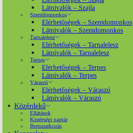
Látnivalók – Szajla
Szentdomonkos
Elérhetőségek – Szentdomonkos
Látnivalók – Szentdomonkos
Tarnalelesz
Elérhetőségek – Tarnalelesz
Látnivalók – Tarnalelesz
Terpes
Elérhetőségek – Terpes
Látnivalók – Terpes
Váraszó
Elérhetőségek – Váraszó
Látnivalók – Váraszó
Közérdekű
Ellátások
Kistérségi naptár
Bemutatkozás