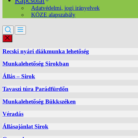
Kapcsolat
Adatvédelmi, jogi irányelvek
KÖZE alapszabály
Recski nyári diákmunka lehetőség
Munkalehetőség Sirokban
Állás – Sirok
Tavaszi túra Parádfürdőn
Munkalehetőség Bükkszéken
Véradás
Állásajánlat Sirok