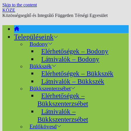
Skip to the content
KÖZE
Közösségsegítő és Integráló Független Térségi Egyesület
Településeink
Bodony
Elérhetőségek – Bodony
Látnivalók – Bodony
Bükkszék
Elérhetőségek – Bükkszék
Látnivalók – Bükkszék
Bükkszenterzsébet
Elérhetőségek –
Bükkszenterzsébet
Látnivalók –
Bükkszenterzsébet
Erdőkövesd