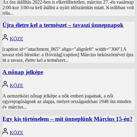
Az óra átállítás 2022-ben is elkerülhetetlen, március 27.-én vasárnap
2:00-kor 3:00-ra kell átállni a nyári időszámítás miatt. Korábban volt
róla...
Újra életre kel a természet – tavaszi ünnepnapok
KÖZE
[caption id="attachment_865" align="alignleft" width="300"] A
tavasz első hírnöke: a Hóvirág[/caption] Március beköszöntével újra
itt a tavasz, életre kel a természet...
A nőnap jelképe
KÖZE
A nemzetközi nőnap jelképe a nők emberi jogainak, a női
egyenjogúságnak az alapja, melyet országunkban 1948 óta minden
év március...
Egy kis történelem – mit ünneplünk Március 15-én?
KÖZE