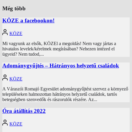
Még több
KÖZE a facebookon!
KÖZE
Mi vagyunk az elsők, KÖZEl a megoldás! Nem vagy jártas a
hivatalos levelek/kérelmek megírásában? Nehezen intézed el
ügyeid? Nem tudod,...
Adománygyűjtés – Hátrányos helyzetű családok
KÖZE
A Váraszói Romajó Egyesület adománygyűjtést szervez a környező
településeken halmozottan hátrányos helyzetű családok, tartós
betegségben szenvedők és rászorulók részére. Az...
Óra átállítás 2022
KÖZE