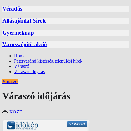
Véradás
Állásajánlat Sirok
Gyermeknap
Városszépítő akció
Home
Pétervásárai kistérség települési hírek
Váraszó
Váraszó időjárás
Váraszó
Váraszó időjárás
KÖZE