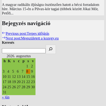
A magyar radikális ifjúságra ösztönzően hatott a bécsi forradalom
híre. Március 15-én a Pilvax-kör tagjai (többek között Jókai Mór,
Petőfi...
Bejegyzés navigáció
Previous post:
Terpes időjárás
Next post:
Megszületett a kozegy.eu
Keresés
2026. augusztus
h
K
s
c
p
s
v
1
2
3
4
5
6
7
8
9
10
11
12
13
14
15
16
17
18
19
20
21
22
23
24
25
26
27
28
29
30
31
« jún