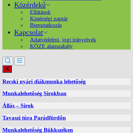
Közérdekű
Ellátások
Kistérségi naptár
Bemutatkozás
Kapcsolat
Adatvédelmi, jogi irányelvek
KÖZE alapszabály
Recski nyári diákmunka lehetőség
Munkalehetőség Sirokban
Állás – Sirok
Tavaszi túra Parádfürdőn
Munkalehetőség Bükkszéken