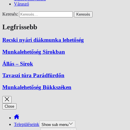
Váraszó
Keresés:
Legfrissebb
Recski nyári diákmunka lehetőség
Munkalehetőség Sirokban
Állás – Sirok
Tavaszi túra Parádfürdőn
Munkalehetőség Bükkszéken
Close
Településeink
Show sub menu