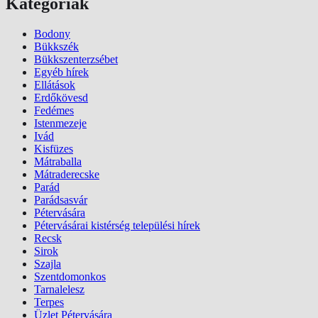
Kategóriák
Bodony
Bükkszék
Bükkszenterzsébet
Egyéb hírek
Ellátások
Erdőkövesd
Fedémes
Istenmezeje
Ivád
Kisfüzes
Mátraballa
Mátraderecske
Parád
Parádsasvár
Pétervására
Pétervásárai kistérség települési hírek
Recsk
Sirok
Szajla
Szentdomonkos
Tarnalelesz
Terpes
Üzlet Pétervására