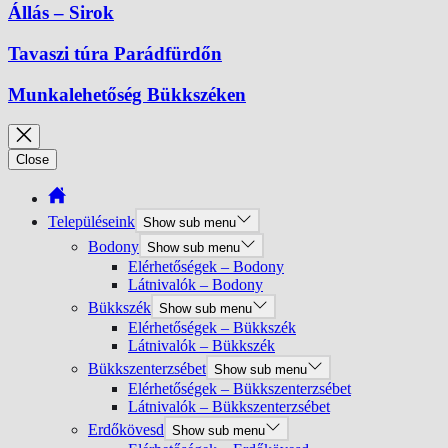
Állás – Sirok
Tavaszi túra Parádfürdőn
Munkalehetőség Bükkszéken
Close
Településeink
Show sub menu
Bodony
Show sub menu
Elérhetőségek – Bodony
Látnivalók – Bodony
Bükkszék
Show sub menu
Elérhetőségek – Bükkszék
Látnivalók – Bükkszék
Bükkszenterzsébet
Show sub menu
Elérhetőségek – Bükkszenterzsébet
Látnivalók – Bükkszenterzsébet
Erdőkövesd
Show sub menu