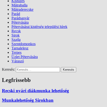
Kisfüzes
Mátraballa
Mátraderecske
Parád
Parádsasvár
Pétervására
Pétervásárai kistérség települési hírek
Recsk
Sirok
Szajla
Szentdomonkos
Tarnalelesz
Terpes
Üzlet Pétervására
Váraszó
Keresés:
Legfrissebb
Recski nyári diákmunka lehetőség
Munkalehetőség Sirokban