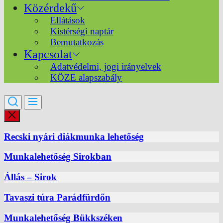
Közérdekű
Ellátások
Kistérségi naptár
Bemutatkozás
Kapcsolat
Adatvédelmi, jogi irányelvek
KÖZE alapszabály
Recski nyári diákmunka lehetőség
Munkalehetőség Sirokban
Állás – Sirok
Tavaszi túra Parádfürdőn
Munkalehetőség Bükkszéken