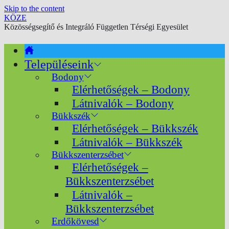
Skip to the content
KÖZE
Közösségsegítő és Integráló Független Térségi Egyesület
Településeink
Bodony
Elérhetőségek – Bodony
Látnivalók – Bodony
Bükkszék
Elérhetőségek – Bükkszék
Látnivalók – Bükkszék
Bükkszenterzsébet
Elérhetőségek –
Bükkszenterzsébet
Látnivalók –
Bükkszenterzsébet
Erdőkövesd