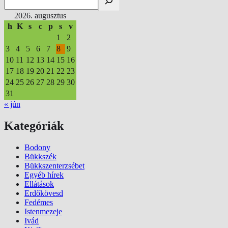
2026. augusztus
h
K
s
c
p
s
v
1
2
3
4
5
6
7
8
9
10
11
12
13
14
15
16
17
18
19
20
21
22
23
24
25
26
27
28
29
30
31
« jún
Kategóriák
Bodony
Bükkszék
Bükkszenterzsébet
Egyéb hírek
Ellátások
Erdőkövesd
Fedémes
Istenmezeje
Ivád