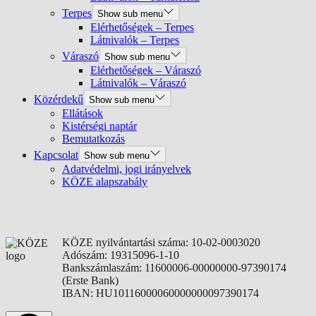
Terpes
Show sub menu
Elérhetőségek – Terpes
Látnivalók – Terpes
Váraszó
Show sub menu
Elérhetőségek – Váraszó
Látnivalók – Váraszó
Közérdekű
Show sub menu
Ellátások
Kistérségi naptár
Bemutatkozás
Kapcsolat
Show sub menu
Adatvédelmi, jogi irányelvek
KÖZE alapszabály
KÖZE nyilvántartási száma: 10-02-0003020
Adószám: 19315096-1-10
Bankszámlaszám: 11600006-00000000-97390174
(Erste Bank)
IBAN: HU10116000060000000097390174