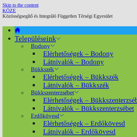
Skip to the content
KÖZE
Közösségsegítő és Integráló Független Térségi Egyesület
Településeink
Bodony
Elérhetőségek – Bodony
Látnivalók – Bodony
Bükkszék
Elérhetőségek – Bükkszék
Látnivalók – Bükkszék
Bükkszenterzsébet
Elérhetőségek – Bükkszenterzsé
Látnivalók – Bükkszenterzsébet
Erdőkövesd
Elérhetőségek – Erdőkövesd
Látnivalók – Erdőkövesd