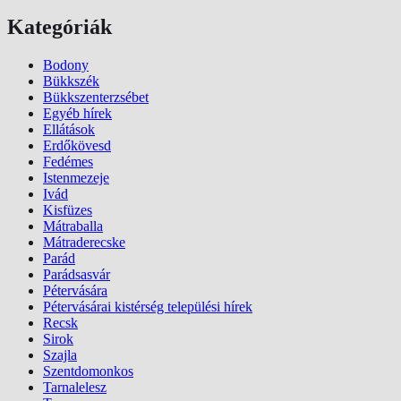
Kategóriák
Bodony
Bükkszék
Bükkszenterzsébet
Egyéb hírek
Ellátások
Erdőkövesd
Fedémes
Istenmezeje
Ivád
Kisfüzes
Mátraballa
Mátraderecske
Parád
Parádsasvár
Pétervására
Pétervásárai kistérség települési hírek
Recsk
Sirok
Szajla
Szentdomonkos
Tarnalelesz