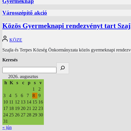
Gyermeknap
Városszépítő akció
Közös Gyermeknapi rendezvényt tart Szajl
KÖZE
Szajla és Terpes Község Önkormányzata közös gyermeknapi rendezvényt
Keresés
2026. augusztus
h
K
s
c
p
s
v
1
2
3
4
5
6
7
8
9
10
11
12
13
14
15
16
17
18
19
20
21
22
23
24
25
26
27
28
29
30
31
« jún