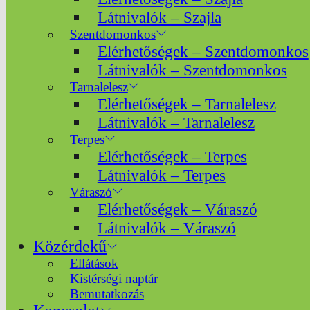
Látnivalók – Szajla
Szentdomonkos
Elérhetőségek – Szentdomonkos
Látnivalók – Szentdomonkos
Tarnalelesz
Elérhetőségek – Tarnalelesz
Látnivalók – Tarnalelesz
Terpes
Elérhetőségek – Terpes
Látnivalók – Terpes
Váraszó
Elérhetőségek – Váraszó
Látnivalók – Váraszó
Közérdekű
Ellátások
Kistérségi naptár
Bemutatkozás