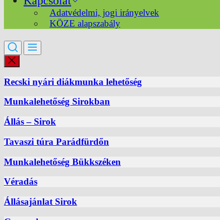
Kapcsolat
Adatvédelmi, jogi irányelvek
KÖZE alapszabály
Recski nyári diákmunka lehetőség
Munkalehetőség Sirokban
Állás – Sirok
Tavaszi túra Parádfürdőn
Munkalehetőség Bükkszéken
Véradás
Állásajánlat Sirok