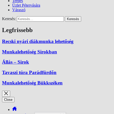
Terpes
Üzlet Pétervására
Váraszó
Keresés:
Legfrissebb
Recski nyári diákmunka lehetőség
Munkalehetőség Sirokban
Állás – Sirok
Tavaszi túra Parádfürdőn
Munkalehetőség Bükkszéken
Close