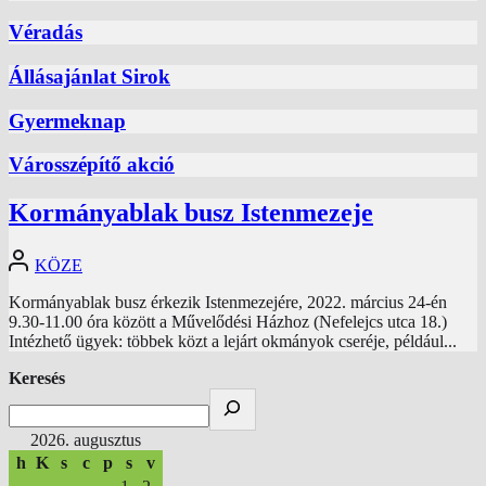
Véradás
Állásajánlat Sirok
Gyermeknap
Városszépítő akció
Kormányablak busz Istenmezeje
KÖZE
Kormányablak busz érkezik Istenmezejére, 2022. március 24-én
9.30-11.00 óra között a Művelődési Házhoz (Nefelejcs utca 18.)
Intézhető ügyek: többek közt a lejárt okmányok cseréje, például...
Keresés
2026. augusztus
h
K
s
c
p
s
v