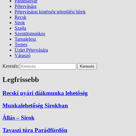
Parádsasvár
Pétervására
Pétervásárai kistérség települési hírek
Recsk
Sirok
Szajla
Szentdomonkos
Tarnalelesz
Terpes
Üzlet Pétervására
Váraszó
Keresés:
Legfrissebb
Recski nyári diákmunka lehetőség
Munkalehetőség Sirokban
Állás – Sirok
Tavaszi túra Parádfürdőn