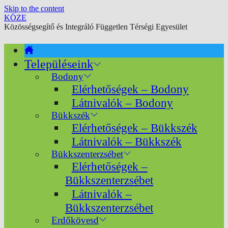
Skip to the content
KÖZE
Közösségsegítő és Integráló Független Térségi Egyesület
Településeink
Bodony
Elérhetőségek – Bodony
Látnivalók – Bodony
Bükkszék
Elérhetőségek – Bükkszék
Látnivalók – Bükkszék
Bükkszenterzsébet
Elérhetőségek –
Bükkszenterzsébet
Látnivalók –
Bükkszenterzsébet
Erdőkövesd