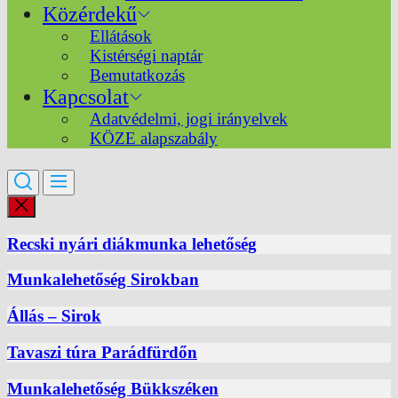
Közérdekű
Ellátások
Kistérségi naptár
Bemutatkozás
Kapcsolat
Adatvédelmi, jogi irányelvek
KÖZE alapszabály
Recski nyári diákmunka lehetőség
Munkalehetőség Sirokban
Állás – Sirok
Tavaszi túra Parádfürdőn
Munkalehetőség Bükkszéken