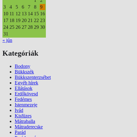
1
2
3
4
5
6
7
8
9
10
11
12
13
14
15
16
17
18
19
20
21
22
23
24
25
26
27
28
29
30
31
« jún
Kategóriák
Bodony
Bükkszék
Bükkszenterzsébet
Egyéb hírek
Ellátások
Erdőkövesd
Fedémes
Istenmezeje
Ivád
Kisfüzes
Mátraballa
Mátraderecske
Parád