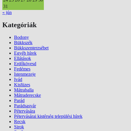
31
« jún
Kategóriák
Bodony
Bükkszék
Bükkszenterzsébet
Egyéb hírek
Ellátások
Erdőkövesd
Fedémes
Istenmezeje
Ivád
Kisfüzes
Mátraballa
Mátraderecske
Parád
Parádsasvár
Pétervására
Pétervásárai kistérség települési hírek
Recsk
Sirok