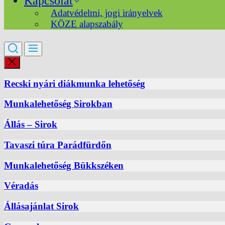
Kapcsolat
Adatvédelmi, jogi irányelvek
KÖZE alapszabály
Recski nyári diákmunka lehetőség
Munkalehetőség Sirokban
Állás – Sirok
Tavaszi túra Parádfürdőn
Munkalehetőség Bükkszéken
Véradás
Állásajánlat Sirok