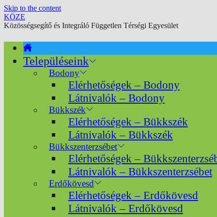
Skip to the content
KÖZE
Közösségsegítő és Integráló Független Térségi Egyesület
Településeink
Bodony
Elérhetőségek – Bodony
Látnivalók – Bodony
Bükkszék
Elérhetőségek – Bükkszék
Látnivalók – Bükkszék
Bükkszenterzsébet
Elérhetőségek – Bükkszenterzsé
Látnivalók – Bükkszenterzsébet
Erdőkövesd
Elérhetőségek – Erdőkövesd
Látnivalók – Erdőkövesd