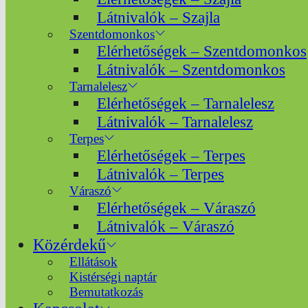
Látnivalók – Szajla
Szentdomonkos
Elérhetőségek – Szentdomonkos
Látnivalók – Szentdomonkos
Tarnalelesz
Elérhetőségek – Tarnalelesz
Látnivalók – Tarnalelesz
Terpes
Elérhetőségek – Terpes
Látnivalók – Terpes
Váraszó
Elérhetőségek – Váraszó
Látnivalók – Váraszó
Közérdekű
Ellátások
Kistérségi naptár
Bemutatkozás