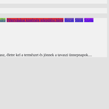
sára
Pétervásárai kistérség települési hírek
Recsk
Sirok
Szajla
sz, életre kel a természet és jönnek a tavaszi ünnepnapok....