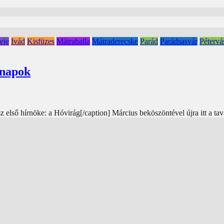
eje
Ivád
Kisfüzes
Mátraballa
Mátraderecske
Parád
Parádsasvár
Pétervá
pnapok
első hírnöke: a Hóvirág[/caption] Március beköszöntével újra itt a tava