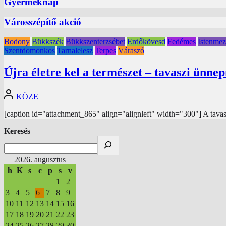
Gyermeknap
Városszépítő akció
Bodony
Bükkszék
Bükkszenterzsébet
Erdőkövesd
Fedémes
Istenmez
Szentdomonkos
Tarnalelesz
Terpes
Váraszó
Újra életre kel a természet – tavaszi ünne
KÖZE
[caption id="attachment_865" align="alignleft" width="300"] A tavasz 
Keresés
2026. augusztus
h
K
s
c
p
s
v
1
2
3
4
5
6
7
8
9
10
11
12
13
14
15
16
17
18
19
20
21
22
23
24
25
26
27
28
29
30