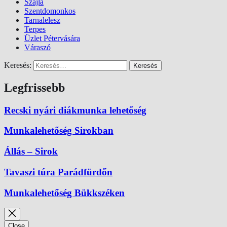
Szajla
Szentdomonkos
Tarnalelesz
Terpes
Üzlet Pétervására
Váraszó
Keresés:
Legfrissebb
Recski nyári diákmunka lehetőség
Munkalehetőség Sirokban
Állás – Sirok
Tavaszi túra Parádfürdőn
Munkalehetőség Bükkszéken
Close