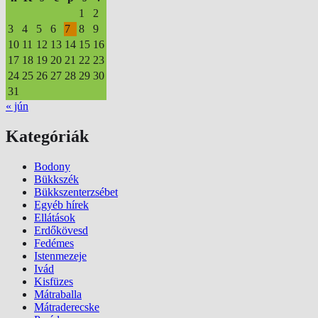
1
2
3
4
5
6
7
8
9
10
11
12
13
14
15
16
17
18
19
20
21
22
23
24
25
26
27
28
29
30
31
« jún
Kategóriák
Bodony
Bükkszék
Bükkszenterzsébet
Egyéb hírek
Ellátások
Erdőkövesd
Fedémes
Istenmezeje
Ivád
Kisfüzes
Mátraballa
Mátraderecske