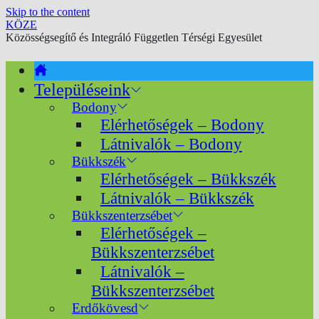
Skip to the content
KÖZE
Közösségsegítő és Integráló Független Térségi Egyesület
Településeink
Bodony
Elérhetőségek – Bodony
Látnivalók – Bodony
Bükkszék
Elérhetőségek – Bükkszék
Látnivalók – Bükkszék
Bükkszenterzsébet
Elérhetőségek –
Bükkszenterzsébet
Látnivalók –
Bükkszenterzsébet
Erdőkövesd