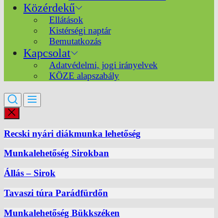
Közérdekű
Ellátások
Kistérségi naptár
Bemutatkozás
Kapcsolat
Adatvédelmi, jogi irányelvek
KÖZE alapszabály
Recski nyári diákmunka lehetőség
Munkalehetőség Sirokban
Állás – Sirok
Tavaszi túra Parádfürdőn
Munkalehetőség Bükkszéken