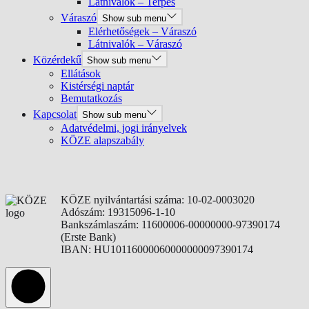
Látnivalók – Terpes
Váraszó
Show sub menu
Elérhetőségek – Váraszó
Látnivalók – Váraszó
Közérdekű
Show sub menu
Ellátások
Kistérségi naptár
Bemutatkozás
Kapcsolat
Show sub menu
Adatvédelmi, jogi irányelvek
KÖZE alapszabály
KÖZE nyilvántartási száma: 10-02-0003020
Adószám: 19315096-1-10
Bankszámlaszám: 11600006-00000000-97390174
(Erste Bank)
IBAN: HU10116000060000000097390174