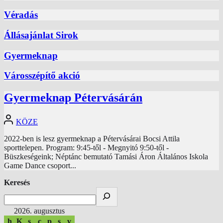
Véradás
Állásajánlat Sirok
Gyermeknap
Városszépítő akció
Gyermeknap Pétervásárán
KÖZE
2022-ben is lesz gyermeknap a Pétervásárai Bocsi Attila
sporttelepen. Program: 9:45-től - Megnyitó 9:50-től -
Büszkeségeink; Néptánc bemutató Tamási Áron Általános Iskola
Game Dance csoport...
Keresés
2026. augusztus
h
K
s
c
p
s
v