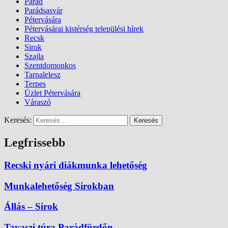
Parád
Parádsasvár
Pétervására
Pétervásárai kistérség települési hírek
Recsk
Sirok
Szajla
Szentdomonkos
Tarnalelesz
Terpes
Üzlet Pétervására
Váraszó
Keresés:
Legfrissebb
Recski nyári diákmunka lehetőség
Munkalehetőség Sirokban
Állás – Sirok
Tavaszi túra Parádfürdőn