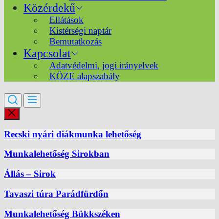
Közérdekű
Ellátások
Kistérségi naptár
Bemutatkozás
Kapcsolat
Adatvédelmi, jogi irányelvek
KÖZE alapszabály
Recski nyári diákmunka lehetőség
Munkalehetőség Sirokban
Állás – Sirok
Tavaszi túra Parádfürdőn
Munkalehetőség Bükkszéken