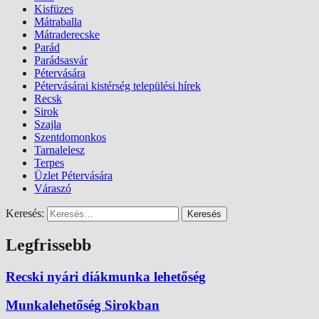
Kisfüzes
Mátraballa
Mátraderecske
Parád
Parádsasvár
Pétervására
Pétervásárai kistérség települési hírek
Recsk
Sirok
Szajla
Szentdomonkos
Tarnalelesz
Terpes
Üzlet Pétervására
Váraszó
Keresés:
Legfrissebb
Recski nyári diákmunka lehetőség
Munkalehetőség Sirokban