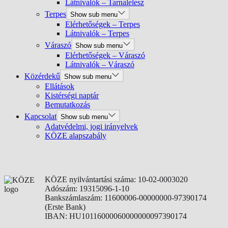
Látnivalók – Tarnalelesz
Terpes
Show sub menu
Elérhetőségek – Terpes
Látnivalók – Terpes
Váraszó
Show sub menu
Elérhetőségek – Váraszó
Látnivalók – Váraszó
Közérdekű
Show sub menu
Ellátások
Kistérségi naptár
Bemutatkozás
Kapcsolat
Show sub menu
Adatvédelmi, jogi irányelvek
KÖZE alapszabály
KÖZE nyilvántartási száma: 10-02-0003020
Adószám: 19315096-1-10
Bankszámlaszám: 11600006-00000000-97390174
(Erste Bank)
IBAN: HU10116000060000000097390174