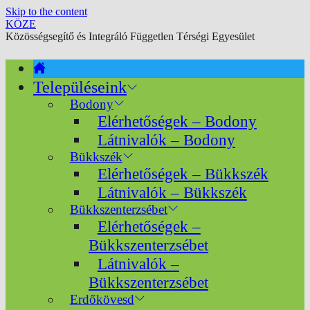
Skip to the content
KÖZE
Közösségsegítő és Integráló Független Térségi Egyesület
Településeink
Bodony
Elérhetőségek – Bodony
Látnivalók – Bodony
Bükkszék
Elérhetőségek – Bükkszék
Látnivalók – Bükkszék
Bükkszenterzsébet
Elérhetőségek –
Bükkszenterzsébet
Látnivalók –
Bükkszenterzsébet
Erdőkövesd