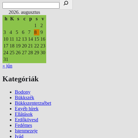
2026. augusztus
h
K
s
c
p
s
v
1
2
3
4
5
6
7
8
9
10
11
12
13
14
15
16
17
18
19
20
21
22
23
24
25
26
27
28
29
30
31
« jún
Kategóriák
Bodony
Bükkszék
Bükkszenterzsébet
Egyéb hírek
Ellátások
Erdőkövesd
Fedémes
Istenmezeje
Ivád