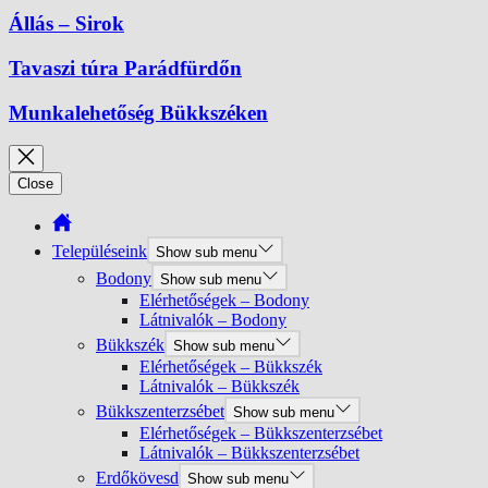
Állás – Sirok
Tavaszi túra Parádfürdőn
Munkalehetőség Bükkszéken
Close
Településeink
Show sub menu
Bodony
Show sub menu
Elérhetőségek – Bodony
Látnivalók – Bodony
Bükkszék
Show sub menu
Elérhetőségek – Bükkszék
Látnivalók – Bükkszék
Bükkszenterzsébet
Show sub menu
Elérhetőségek – Bükkszenterzsébet
Látnivalók – Bükkszenterzsébet
Erdőkövesd
Show sub menu