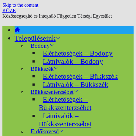
Skip to the content
KÖZE
Közösségsegítő és Integráló Független Térségi Egyesület
Településeink
Bodony
Elérhetőségek – Bodony
Látnivalók – Bodony
Bükkszék
Elérhetőségek – Bükkszék
Látnivalók – Bükkszék
Bükkszenterzsébet
Elérhetőségek –
Bükkszenterzsébet
Látnivalók –
Bükkszenterzsébet
Erdőkövesd