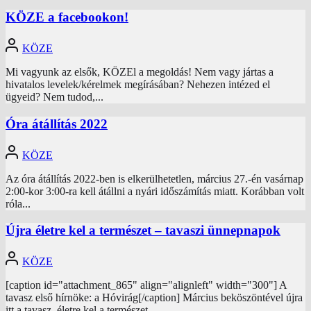
KÖZE a facebookon!
KÖZE
Mi vagyunk az elsők, KÖZEl a megoldás! Nem vagy jártas a
hivatalos levelek/kérelmek megírásában? Nehezen intézed el
ügyeid? Nem tudod,...
Óra átállítás 2022
KÖZE
Az óra átállítás 2022-ben is elkerülhetetlen, március 27.-én vasárnap
2:00-kor 3:00-ra kell átállni a nyári időszámítás miatt. Korábban volt
róla...
Újra életre kel a természet – tavaszi ünnepnapok
KÖZE
[caption id="attachment_865" align="alignleft" width="300"] A
tavasz első hírnöke: a Hóvirág[/caption] Március beköszöntével újra
itt a tavasz, életre kel a természet...