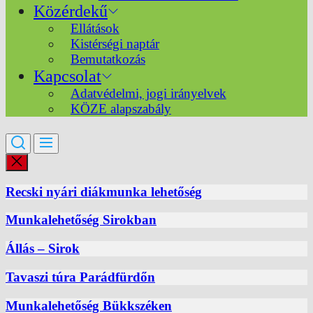
Közérdekű
Ellátások
Kistérségi naptár
Bemutatkozás
Kapcsolat
Adatvédelmi, jogi irányelvek
KÖZE alapszabály
Recski nyári diákmunka lehetőség
Munkalehetőség Sirokban
Állás – Sirok
Tavaszi túra Parádfürdőn
Munkalehetőség Bükkszéken