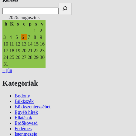
Keresés
2026. augusztus
h
K
s
c
p
s
v
1
2
3
4
5
6
7
8
9
10
11
12
13
14
15
16
17
18
19
20
21
22
23
24
25
26
27
28
29
30
31
« jún
Kategóriák
Bodony
Bükkszék
Bükkszenterzsébet
Egyéb hírek
Ellátások
Erdőkövesd
Fedémes
Istenmezeje