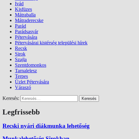
Ivád
Kisfüzes
Mátraballa
Mátraderecske
Parád
Parádsasvár
Pétervására
Pétervásárai kistérség települési hírek
Recsk
Sirok
Szajla
Szentdomonkos
Tarnalelesz
Terpes
Üzlet Pétervására
Váraszó
Keresés:
Legfrissebb
Recski nyári diákmunka lehetőség
Munkalehetőség Sirokban