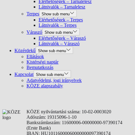
Elérhetőségek – Tarnalelesz
Látnivalók – Tarnalelesz
Terpes
Show sub menu
Elérhetőségek – Terpes
Látnivalók – Terpes
Váraszó
Show sub menu
Elérhetőségek – Váraszó
Látnivalók – Váraszó
Közérdekű
Show sub menu
Ellátások
Kistérségi naptár
Bemutatkozás
Kapcsolat
Show sub menu
Adatvédelmi, jogi irányelvek
KÖZE alapszabály
KÖZE nyilvántartási száma: 10-02-0003020
Adószám: 19315096-1-10
Bankszámlaszám: 11600006-00000000-97390174
(Erste Bank)
IBAN: HU10116000060000000097390174