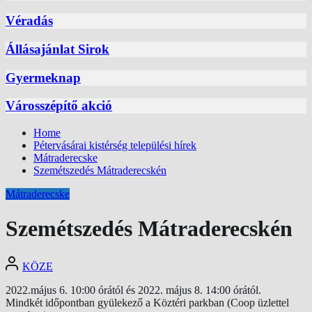
Véradás
Állásajánlat Sirok
Gyermeknap
Városszépítő akció
Home
Pétervásárai kistérség települési hírek
Mátraderecske
Szemétszedés Mátraderecskén
Mátraderecske
Szemétszedés Mátraderecskén
KÖZE
2022.május 6. 10:00 órától és 2022. május 8. 14:00 órától.
Mindkét időpontban gyülekező a Köztéri parkban (Coop üzlettel