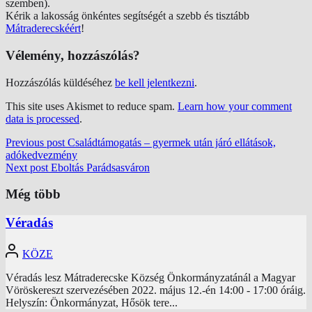
szemben).
Kérik a lakosság önkéntes segítségét a szebb és tisztább
Mátraderecskéért
!
Vélemény, hozzászólás?
Hozzászólás küldéséhez
be kell jelentkezni
.
This site uses Akismet to reduce spam.
Learn how your comment
data is processed
.
Previous post
Családtámogatás – gyermek után járó ellátások,
adókedvezmény
Next post
Eboltás Parádsasváron
Még több
Véradás
KÖZE
Véradás lesz Mátraderecske Község Önkormányzatánál a Magyar
Vöröskereszt szervezésében 2022. május 12.-én 14:00 - 17:00 óráig.
Helyszín: Önkormányzat, Hősök tere...