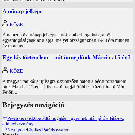
A nőnap jelképe
KÖZE
A nemzetközi nőnap jelképe a nők emberi jogainak, a női
egyenjogúságnak az alapja, melyet országunkban 1948 óta minden
év március...
Egy kis történelem – mit ünneplünk Március 15-én?
KÖZE
A magyar radikális ifjúságra ösztönzően hatott a bécsi forradalom
híre. Március 15-én a Pilvax-kör tagjai (többek között Jókai Mór,
Petőfi...
Bejegyzés navigáció
Previous post:
Családtámogatás – gyermek után járó ellátások,
adókedvezmény
Next post:
Eboltás Parádsasváron