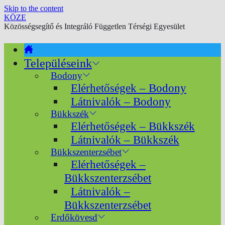
Skip to the content
KÖZE
Közösségsegítő és Integráló Független Térségi Egyesület
Településeink
Bodony
Elérhetőségek – Bodony
Látnivalók – Bodony
Bükkszék
Elérhetőségek – Bükkszék
Látnivalók – Bükkszék
Bükkszenterzsébet
Elérhetőségek –
Bükkszenterzsébet
Látnivalók –
Bükkszenterzsébet
Erdőkövesd