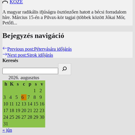
KÖZE
A magyar radikális ifjúságra ösztönzően hatott a bécsi forradalom
híre. Március 15-én a Pilvax-kör tagjai (többek között Jókai Mór,
Petőfi...
Bejegyzés navigáció
Previous post:
Pétervására időjárás
Next post:
Sirok időjárás
Keresés
2026. augusztus
h
K
s
c
p
s
v
1
2
3
4
5
6
7
8
9
10
11
12
13
14
15
16
17
18
19
20
21
22
23
24
25
26
27
28
29
30
31
« jún