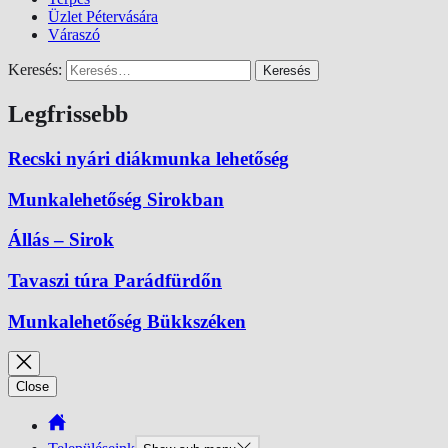
Üzlet Pétervására
Váraszó
Keresés:
Legfrissebb
Recski nyári diákmunka lehetőség
Munkalehetőség Sirokban
Állás – Sirok
Tavaszi túra Parádfürdőn
Munkalehetőség Bükkszéken
Close