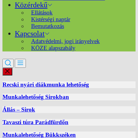
Közérdekű
Ellátások
Kistérségi naptár
Bemutatkozás
Kapcsolat
Adatvédelmi, jogi irányelvek
KÖZE alapszabály
Recski nyári diákmunka lehetőség
Munkalehetőség Sirokban
Állás – Sirok
Tavaszi túra Parádfürdőn
Munkalehetőség Bükkszéken