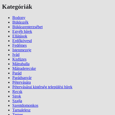
Kategóriák
Bodony
Bükkszék
Bükkszenterzsébet
Egyéb hírek
Ellátások
Erdőkövesd
Fedémes
Istenmezeje
Ivád
Kisfüzes
Mátraballa
Mátraderecske
Parád
Parádsasvár
Pétervására
Pétervásárai kistérség települési hírek
Recsk
Sirok
Szajla
Szentdomonkos
Tarnalelesz
Terpes