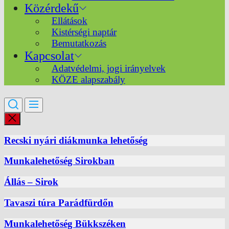
Közérdekű
Ellátások
Kistérségi naptár
Bemutatkozás
Kapcsolat
Adatvédelmi, jogi irányelvek
KÖZE alapszabály
Recski nyári diákmunka lehetőség
Munkalehetőség Sirokban
Állás – Sirok
Tavaszi túra Parádfürdőn
Munkalehetőség Bükkszéken