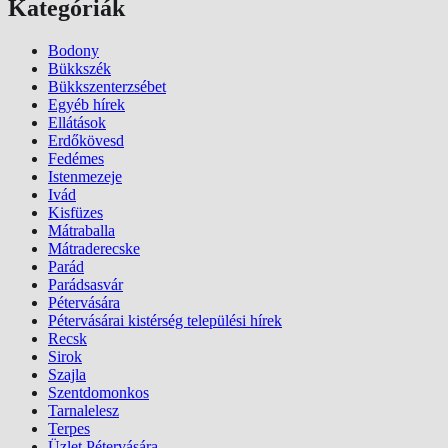
Kategóriák
Bodony
Bükkszék
Bükkszenterzsébet
Egyéb hírek
Ellátások
Erdőkövesd
Fedémes
Istenmezeje
Ivád
Kisfüzes
Mátraballa
Mátraderecske
Parád
Parádsasvár
Pétervására
Pétervásárai kistérség települési hírek
Recsk
Sirok
Szajla
Szentdomonkos
Tarnalelesz
Terpes
Üzlet Pétervására