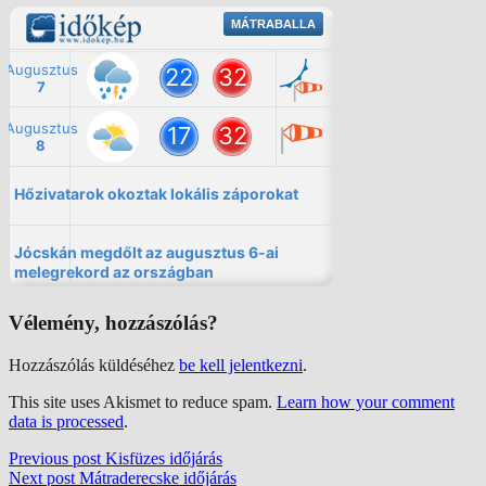
Vélemény, hozzászólás?
Hozzászólás küldéséhez
be kell jelentkezni
.
This site uses Akismet to reduce spam.
Learn how your comment
data is processed
.
Previous post
Kisfüzes időjárás
Next post
Mátraderecske időjárás