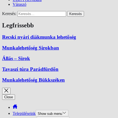
Váraszó
Keresés:
Legfrissebb
Recski nyári diákmunka lehetőség
Munkalehetőség Sirokban
Állás – Sirok
Tavaszi túra Parádfürdőn
Munkalehetőség Bükkszéken
Close
Településeink
Show sub menu