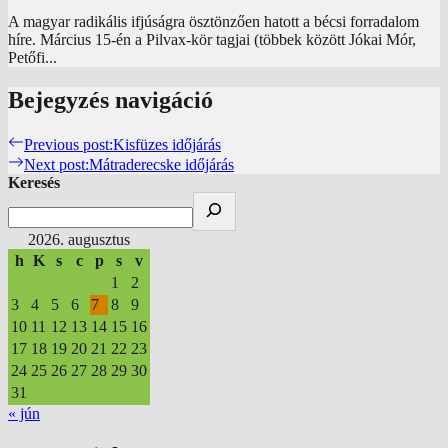
A magyar radikális ifjúságra ösztönzően hatott a bécsi forradalom
híre. Március 15-én a Pilvax-kör tagjai (többek között Jókai Mór,
Petőfi...
Bejegyzés navigáció
Previous post:
Kisfüzes időjárás
Next post:
Mátraderecske időjárás
Keresés
2026. augusztus
h
K
s
c
p
s
v
1
2
3
4
5
6
7
8
9
10
11
12
13
14
15
16
17
18
19
20
21
22
23
24
25
26
27
28
29
30
31
« jún