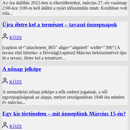
Az óra átállítás 2022-ben is elkerülhetetlen, március 27.-én vasárnap
2:00-kor 3:00-ra kell átállni a nyári időszámítás miatt. Korábban volt
róla...
Újra életre kel a természet – tavaszi ünnepnapok
KÖZE
[caption id="attachment_865" align="alignleft" width="300"] A
tavasz első hírnöke: a Hóvirág[/caption] Március beköszöntével újra
itt a tavasz, életre kel a természet...
A nőnap jelképe
KÖZE
A nemzetközi nőnap jelképe a nők emberi jogainak, a női
egyenjogúságnak az alapja, melyet országunkban 1948 óta minden
év március...
Egy kis történelem – mit ünneplünk Március 15-én?
KÖZE