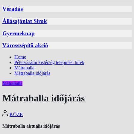
Véradás
Állásajánlat Sirok
Gyermeknap
Városszépítő akció
Home
Pétervásárai kistérség települési hírek
Mátraballa
Mátraballa időjárás
Mátraballa
Mátraballa időjárás
KÖZE
Mátraballa aktuális időjárás