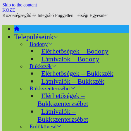
Skip to the content
KÖZE
Közösségsegítő és Integráló Független Térségi Egyesület
Településeink
Bodony
Elérhetőségek – Bodony
Látnivalók – Bodony
Bükkszék
Elérhetőségek – Bükkszék
Látnivalók – Bükkszék
Bükkszenterzsébet
Elérhetőségek –
Bükkszenterzsébet
Látnivalók –
Bükkszenterzsébet
Erdőkövesd