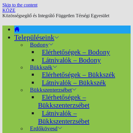
Skip to the content
KÖZE
Közösségsegítő és Integráló Független Térségi Egyesület
Településeink
Bodony
Elérhetőségek – Bodony
Látnivalók – Bodony
Bükkszék
Elérhetőségek – Bükkszék
Látnivalók – Bükkszék
Bükkszenterzsébet
Elérhetőségek –
Bükkszenterzsébet
Látnivalók –
Bükkszenterzsébet
Erdőkövesd