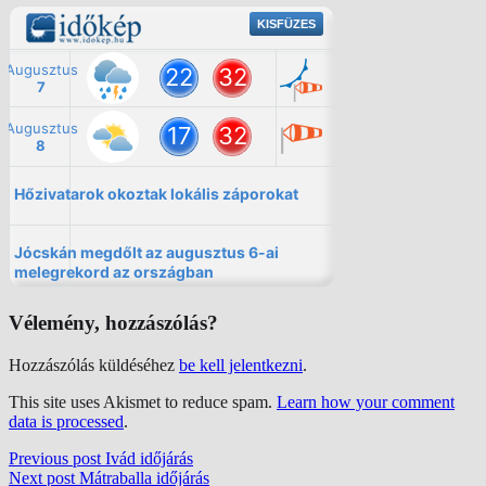
Vélemény, hozzászólás?
Hozzászólás küldéséhez
be kell jelentkezni
.
This site uses Akismet to reduce spam.
Learn how your comment
data is processed
.
Previous post
Ivád időjárás
Next post
Mátraballa időjárás