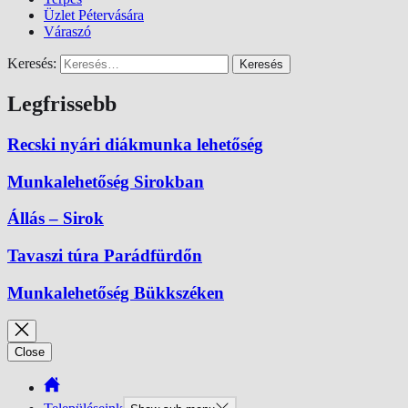
Üzlet Pétervására
Váraszó
Keresés:
Legfrissebb
Recski nyári diákmunka lehetőség
Munkalehetőség Sirokban
Állás – Sirok
Tavaszi túra Parádfürdőn
Munkalehetőség Bükkszéken
Close