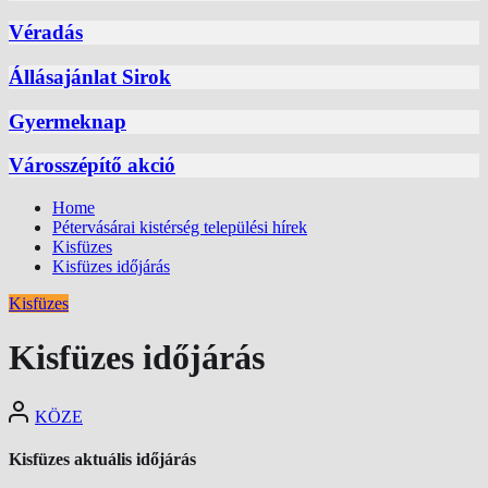
Véradás
Állásajánlat Sirok
Gyermeknap
Városszépítő akció
Home
Pétervásárai kistérség települési hírek
Kisfüzes
Kisfüzes időjárás
Kisfüzes
Kisfüzes időjárás
KÖZE
Kisfüzes aktuális időjárás