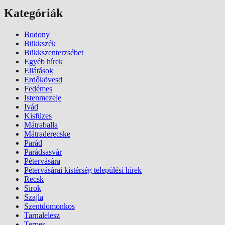
Kategóriák
Bodony
Bükkszék
Bükkszenterzsébet
Egyéb hírek
Ellátások
Erdőkövesd
Fedémes
Istenmezeje
Ivád
Kisfüzes
Mátraballa
Mátraderecske
Parád
Parádsasvár
Pétervására
Pétervásárai kistérség települési hírek
Recsk
Sirok
Szajla
Szentdomonkos
Tarnalelesz
Terpes