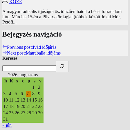
KÖZE
A magyar radikális ifjúságra ösztönzően hatott a bécsi forradalom
híre. Március 15-én a Pilvax-kör tagjai (többek között Jókai Mór,
Petőfi...
Bejegyzés navigáció
Previous post:
Ivád időjárás
Next post:
Mátraballa időjárás
Keresés
2026. augusztus
h
K
s
c
p
s
v
1
2
3
4
5
6
7
8
9
10
11
12
13
14
15
16
17
18
19
20
21
22
23
24
25
26
27
28
29
30
31
« jún