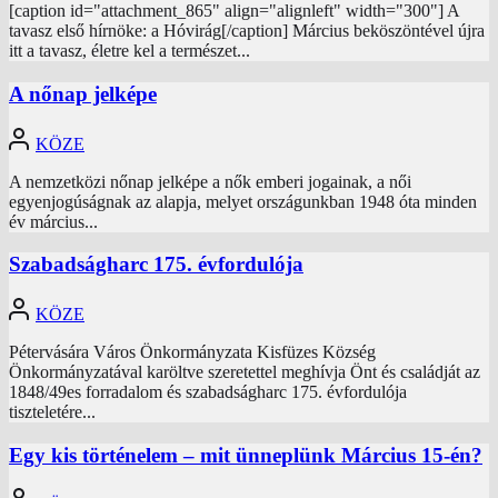
[caption id="attachment_865" align="alignleft" width="300"] A
tavasz első hírnöke: a Hóvirág[/caption] Március beköszöntével újra
itt a tavasz, életre kel a természet...
A nőnap jelképe
KÖZE
A nemzetközi nőnap jelképe a nők emberi jogainak, a női
egyenjogúságnak az alapja, melyet országunkban 1948 óta minden
év március...
Szabadságharc 175. évfordulója
KÖZE
Pétervására Város Önkormányzata Kisfüzes Község
Önkormányzatával karöltve szeretettel meghívja Önt és családját az
1848/49es forradalom és szabadságharc 175. évfordulója
tiszteletére...
Egy kis történelem – mit ünneplünk Március 15-én?