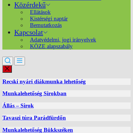
Közérdekű
Ellátások
Kistérségi naptár
Bemutatkozás
Kapcsolat
Adatvédelmi, jogi irányelvek
KÖZE alapszabály
Recski nyári diákmunka lehetőség
Munkalehetőség Sirokban
Állás – Sirok
Tavaszi túra Parádfürdőn
Munkalehetőség Bükkszéken