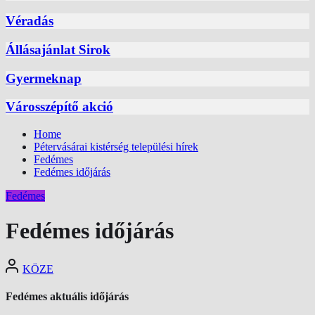
Véradás
Állásajánlat Sirok
Gyermeknap
Városszépítő akció
Home
Pétervásárai kistérség települési hírek
Fedémes
Fedémes időjárás
Fedémes
Fedémes időjárás
KÖZE
Fedémes aktuális időjárás