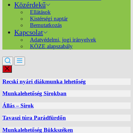
Közérdekű
Ellátások
Kistérségi naptár
Bemutatkozás
Kapcsolat
Adatvédelmi, jogi irányelvek
KÖZE alapszabály
Recski nyári diákmunka lehetőség
Munkalehetőség Sirokban
Állás – Sirok
Tavaszi túra Parádfürdőn
Munkalehetőség Bükkszéken