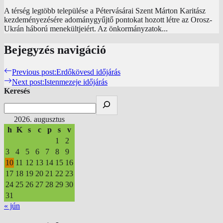
A térség legtöbb települése a Pétervásárai Szent Márton Karitász
kezdeményezésére adománygyűjtő pontokat hozott létre az Orosz-
Ukrán háború menekültjeiért. Az önkormányzatok...
Bejegyzés navigáció
Previous post:
Erdőkövesd időjárás
Next post:
Istenmezeje időjárás
Keresés
2026. augusztus
h
K
s
c
p
s
v
1
2
3
4
5
6
7
8
9
10
11
12
13
14
15
16
17
18
19
20
21
22
23
24
25
26
27
28
29
30
31
« jún