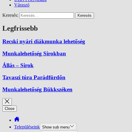
Váraszó
Keresés:
Legfrissebb
Recski nyári diákmunka lehetőség
Munkalehetőség Sirokban
Állás – Sirok
Tavaszi túra Parádfürdőn
Munkalehetőség Bükkszéken
Close
Településeink
Show sub menu