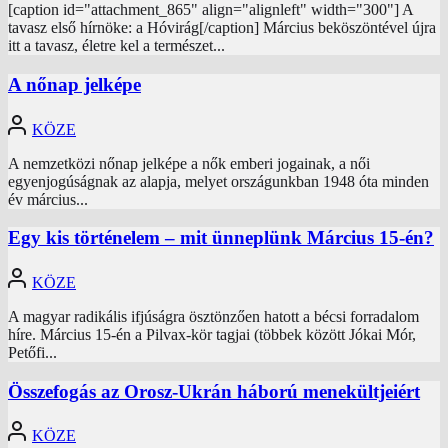
[caption id="attachment_865" align="alignleft" width="300"] A
tavasz első hírnöke: a Hóvirág[/caption] Március beköszöntével újra
itt a tavasz, életre kel a természet...
A nőnap jelképe
KÖZE
A nemzetközi nőnap jelképe a nők emberi jogainak, a női
egyenjogúságnak az alapja, melyet országunkban 1948 óta minden
év március...
Egy kis történelem – mit ünneplünk Március 15-én?
KÖZE
A magyar radikális ifjúságra ösztönzően hatott a bécsi forradalom
híre. Március 15-én a Pilvax-kör tagjai (többek között Jókai Mór,
Petőfi...
Összefogás az Orosz-Ukrán háború menekültjeiért
KÖZE