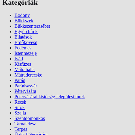
Kategóriák
Bodony
Bükkszék
Bükkszenterzsébet
Egyéb hírek
Ellátások
Erdőkövesd
Fedémes
Istenmezeje
Ivád
Kisfüzes
Mátraballa
Mátraderecske
Parád
Parádsasvár
Pétervására
Pétervásárai kistérség települési hírek
Recsk
Sirok
Szajla
Szentdomonkos
Tarnalelesz
Terpes
Üzlet Pétervására