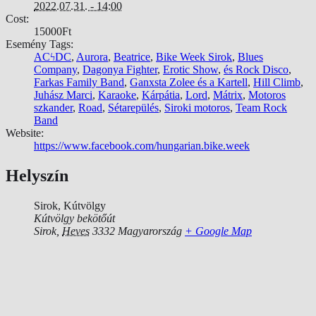
2022.07.31. - 14:00
Cost:
15000Ft
Esemény Tags:
ACϟDC
,
Aurora
,
Beatrice
,
Bike Week Sirok
,
Blues
Company
,
Dagonya Fighter
,
Erotic Show
,
és Rock Disco
,
Farkas Family Band
,
Ganxsta Zolee és a Kartell
,
Hill Climb
,
Juhász Marci
,
Karaoke
,
Kárpátia
,
Lord
,
Mátrix
,
Motoros
szkander
,
Road
,
Sétarepülés
,
Siroki motoros
,
Team Rock
Band
Website:
https://www.facebook.com/hungarian.bike.week
Helyszín
Sirok, Kútvölgy
Kútvölgy bekötőút
Sirok
,
Heves
3332
Magyarország
+ Google Map