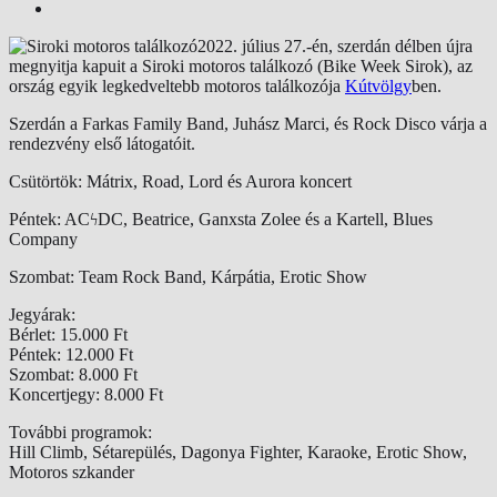
2022. július 27.-én, szerdán délben újra
megnyitja kapuit a Siroki motoros találkozó (Bike Week Sirok), az
ország egyik legkedveltebb motoros találkozója
Kútvölgy
ben.
Szerdán a Farkas Family Band, Juhász Marci, és Rock Disco várja a
rendezvény első látogatóit.
Csütörtök: Mátrix, Road, Lord és Aurora koncert
Péntek: ACϟDC, Beatrice, Ganxsta Zolee és a Kartell, Blues
Company
Szombat: Team Rock Band, Kárpátia, Erotic Show
Jegyárak:
Bérlet: 15.000 Ft
Péntek: 12.000 Ft
Szombat: 8.000 Ft
Koncertjegy: 8.000 Ft
További programok:
Hill Climb, Sétarepülés, Dagonya Fighter, Karaoke, Erotic Show,
Motoros szkander