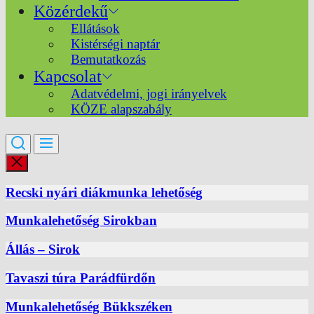
Közérdekű
Ellátások
Kistérségi naptár
Bemutatkozás
Kapcsolat
Adatvédelmi, jogi irányelvek
KÖZE alapszabály
Recski nyári diákmunka lehetőség
Munkalehetőség Sirokban
Állás – Sirok
Tavaszi túra Parádfürdőn
Munkalehetőség Bükkszéken