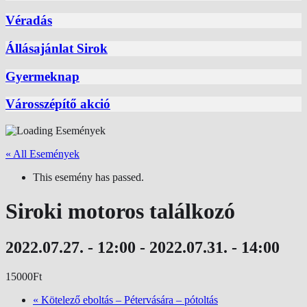
Véradás
Állásajánlat Sirok
Gyermeknap
Városszépítő akció
« All Események
This esemény has passed.
Siroki motoros találkozó
2022.07.27. - 12:00
-
2022.07.31. - 14:00
15000Ft
«
Kötelező eboltás – Pétervására – pótoltás