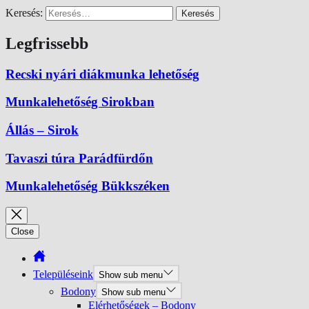
Keresés:
Legfrissebb
Recski nyári diákmunka lehetőség
Munkalehetőség Sirokban
Állás – Sirok
Tavaszi túra Parádfürdőn
Munkalehetőség Bükkszéken
Close
Településeink
Show sub menu
Bodony
Show sub menu
Elérhetőségek – Bodony