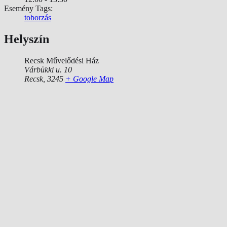
Esemény Tags:
toborzás
Helyszín
Recsk Művelődési Ház
Várbükki u. 10
Recsk
,
3245
+ Google Map