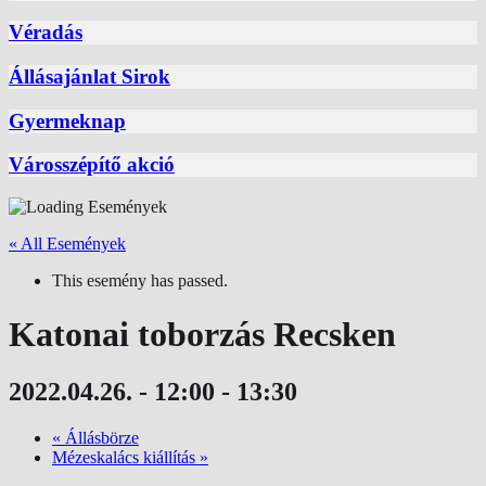
Véradás
Állásajánlat Sirok
Gyermeknap
Városszépítő akció
« All Események
This esemény has passed.
Katonai toborzás Recsken
2022.04.26. - 12:00
-
13:30
«
Állásbörze
Mézeskalács kiállítás
»