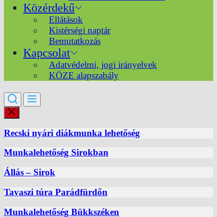
Közérdekű
Ellátások
Kistérségi naptár
Bemutatkozás
Kapcsolat
Adatvédelmi, jogi irányelvek
KÖZE alapszabály
Recski nyári diákmunka lehetőség
Munkalehetőség Sirokban
Állás – Sirok
Tavaszi túra Parádfürdőn
Munkalehetőség Bükkszéken