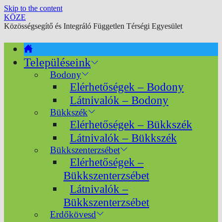
Skip to the content
KÖZE
Közösségsegítő és Integráló Független Térségi Egyesület
Településeink
Bodony
Elérhetőségek – Bodony
Látnivalók – Bodony
Bükkszék
Elérhetőségek – Bükkszék
Látnivalók – Bükkszék
Bükkszenterzsébet
Elérhetőségek –
Bükkszenterzsébet
Látnivalók –
Bükkszenterzsébet
Erdőkövesd