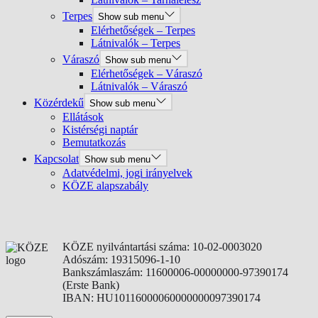
Terpes
Show sub menu
Elérhetőségek – Terpes
Látnivalók – Terpes
Váraszó
Show sub menu
Elérhetőségek – Váraszó
Látnivalók – Váraszó
Közérdekű
Show sub menu
Ellátások
Kistérségi naptár
Bemutatkozás
Kapcsolat
Show sub menu
Adatvédelmi, jogi irányelvek
KÖZE alapszabály
KÖZE nyilvántartási száma: 10-02-0003020
Adószám: 19315096-1-10
Bankszámlaszám: 11600006-00000000-97390174
(Erste Bank)
IBAN: HU10116000060000000097390174