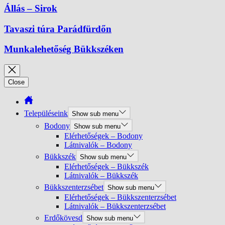
Állás – Sirok
Tavaszi túra Parádfürdőn
Munkalehetőség Bükkszéken
Close
Településeink
Show sub menu
Bodony
Show sub menu
Elérhetőségek – Bodony
Látnivalók – Bodony
Bükkszék
Show sub menu
Elérhetőségek – Bükkszék
Látnivalók – Bükkszék
Bükkszenterzsébet
Show sub menu
Elérhetőségek – Bükkszenterzsébet
Látnivalók – Bükkszenterzsébet
Erdőkövesd
Show sub menu