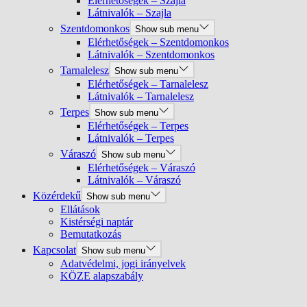
Elérhetőségek – Szajla
Látnivalók – Szajla
Szentdomonkos
Show sub menu
Elérhetőségek – Szentdomonkos
Látnivalók – Szentdomonkos
Tarnalelesz
Show sub menu
Elérhetőségek – Tarnalelesz
Látnivalók – Tarnalelesz
Terpes
Show sub menu
Elérhetőségek – Terpes
Látnivalók – Terpes
Váraszó
Show sub menu
Elérhetőségek – Váraszó
Látnivalók – Váraszó
Közérdekű
Show sub menu
Ellátások
Kistérségi naptár
Bemutatkozás
Kapcsolat
Show sub menu
Adatvédelmi, jogi irányelvek
KÖZE alapszabály