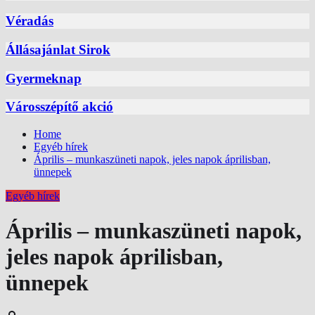
Véradás
Állásajánlat Sirok
Gyermeknap
Városszépítő akció
Home
Egyéb hírek
Április – munkaszüneti napok, jeles napok áprilisban,
ünnepek
Egyéb hírek
Április – munkaszüneti napok,
jeles napok áprilisban,
ünnepek