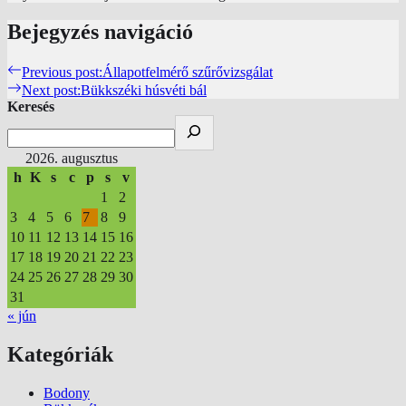
Bejegyzés navigáció
Previous post:
Állapotfelmérő szűrővizsgálat
Next post:
Bükkszéki húsvéti bál
Keresés
2026. augusztus
h
K
s
c
p
s
v
1
2
3
4
5
6
7
8
9
10
11
12
13
14
15
16
17
18
19
20
21
22
23
24
25
26
27
28
29
30
31
« jún
Kategóriák
Bodony