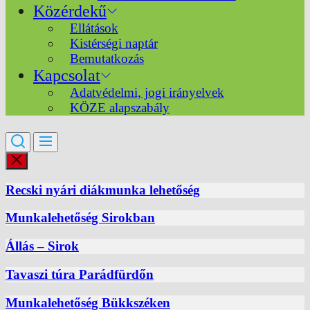
Közérdekű
Ellátások
Kistérségi naptár
Bemutatkozás
Kapcsolat
Adatvédelmi, jogi irányelvek
KÖZE alapszabály
Recski nyári diákmunka lehetőség
Munkalehetőség Sirokban
Állás – Sirok
Tavaszi túra Parádfürdőn
Munkalehetőség Bükkszéken