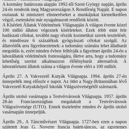
A kormány határozata alapján 1992-től Szent György napján, április
24-én rendezik meg Magyarországon A Rendőrség Napját. E napon
osztanak ki miniszteri elismeréseket a munkájukat kiemelkedően
végző, esetenként már nyugalmazott rendőrök között.
A Kísérleti Állatok Védelmének Világnapján A világon évente közel
100 millió állaton végeznek kísérleteket. Ezek több mint fele
hadászati célokat, további nagy részük kozmetikai szerek tesztelését,
és mindössze 6 százalékuk gyógyászati célokat szolgál. Az
állatvédők arra figyelmeztetnek: a tudomány számára lehet állatbarát
megoldás is, ezért minden évben felhívják a figyelmet április 24-én a
laborállatok védelmének fontosságára, illetve arra, hogy a tudomány
lehetőség szerint alkalmazzon élőlénybarát alternatívát. A
laboratóriumi állatok száma a világon évente eléri a 100 milliót.
Április 27. A Vakvezető Kutyák Világnapja. 1994. április 27-én
ünnepelték meg először e napot. Az ötlet a Nagy-Britanniában lévő
Vakvezető Kutyakiképző Iskolák Világszövetségétől származik.
Április utolsó vasárnapja a Testvérvárosok Világnapja. 1957. április
28-án Franciaországban megalakult a Testvérvárosok
Világszövetsége (UTO). Ennek tiszteletére minden év április utolsó
vasárnapján ünnepeljük.
Április 29., A Táncművészet Világnapja. 1727-ben ezen a napon
született Jean G. Noverre francia balett-táncos, az egyetemes