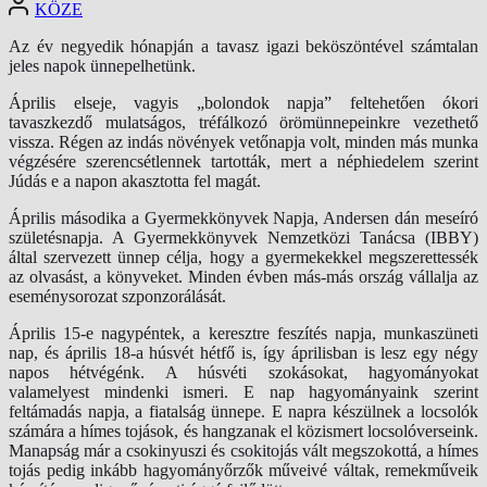
KÖZE
Az év negyedik hónapján a tavasz igazi beköszöntével számtalan
jeles napok ünnepelhetünk.
Április elseje, vagyis „bolondok napja” feltehetően ókori
tavaszkezdő mulatságos, tréfálkozó örömünnepeinkre vezethető
vissza. Régen az indás növények vetőnapja volt, minden más munka
végzésére szerencsétlennek tartották, mert a néphiedelem szerint
Júdás e a napon akasztotta fel magát.
Április másodika a Gyermekkönyvek Napja, Andersen dán meseíró
születésnapja. A Gyermekkönyvek Nemzetközi Tanácsa (IBBY)
által szervezett ünnep célja, hogy a gyermekekkel megszerettessék
az olvasást, a könyveket. Minden évben más-más ország vállalja az
eseménysorozat szponzorálását.
Április 15-e nagypéntek, a keresztre feszítés napja, munkaszüneti
nap, és április 18-a húsvét hétfő is, így áprilisban is lesz egy négy
napos hétvégénk. A húsvéti szokásokat, hagyományokat
valamelyest mindenki ismeri. E nap hagyományaink szerint
feltámadás napja, a fiatalság ünnepe. E napra készülnek a locsolók
számára a hímes tojások, és hangzanak el közismert locsolóverseink.
Manapság már a csokinyuszi és csokitojás vált megszokottá, a hímes
tojás pedig inkább hagyományőrzők műveivé váltak, remekműveik