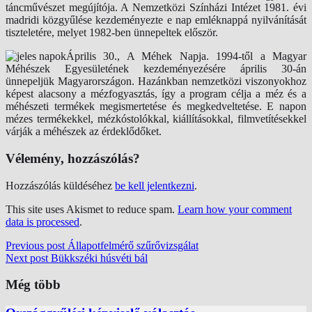
táncművészet megújítója. A Nemzetközi Színházi Intézet 1981. évi
madridi közgyűlése kezdeményezte e nap emléknappá nyilvánítását
tiszteletére, melyet 1982-ben ünnepeltek először.
Április 30., A Méhek Napja. 1994-től a Magyar
Méhészek Egyesületének kezdeményezésére április 30-án
ünnepeljük Magyarországon. Hazánkban nemzetközi viszonyokhoz
képest alacsony a mézfogyasztás, így a program célja a méz és a
méhészeti termékek megismertetése és megkedveltetése. E napon
mézes termékekkel, mézkóstolókkal, kiállításokkal, filmvetítésekkel
várják a méhészek az érdeklődőket.
Vélemény, hozzászólás?
Hozzászólás küldéséhez
be kell jelentkezni
.
This site uses Akismet to reduce spam.
Learn how your comment
data is processed
.
Previous post
Állapotfelmérő szűrővizsgálat
Next post
Bükkszéki húsvéti bál
Még több