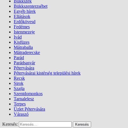
Bükkszék
Bükkszenterzsébet
Egyéb hírek
Ellátások
Erdőkövesd
Fedémes
Istenmezeje
Ivád
Kisfüzes
Mátraballa
Mátraderecske
Parád
Parádsasvár
Pétervására
Pétervásárai kistérség települési hírek
Recsk
Sirok
Szajla
Szentdomonkos
Tarnalelesz
Terpes
Üzlet Pétervására
Váraszó
Keresés: