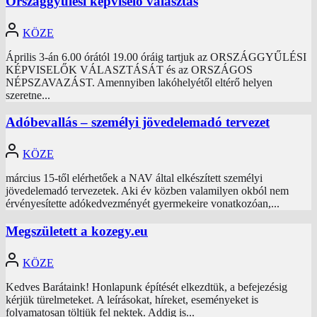
Országgyűlési képviselő választás
KÖZE
Április 3-án 6.00 órától 19.00 óráig tartjuk az ORSZÁGGYŰLÉSI
KÉPVISELŐK VÁLASZTÁSÁT és az ORSZÁGOS
NÉPSZAVAZÁST. Amennyiben lakóhelyétől eltérő helyen
szeretne...
Adóbevallás – személyi jövedelemadó tervezet
KÖZE
március 15-től elérhetőek a NAV által elkészített személyi
jövedelemadó tervezetek. Aki év közben valamilyen okból nem
érvényesítette adókedvezményét gyermekeire vonatkozóan,...
Megszületett a kozegy.eu
KÖZE
Kedves Barátaink! Honlapunk építését elkezdtük, a befejezésig
kérjük türelmeteket. A leírásokat, híreket, eseményeket is
folyamatosan töltjük fel nektek. Addig is...