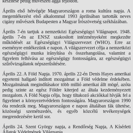
készítése pedig művészeti ággá fejlődött.
Április első hétvégéje Magyarországon a roma kultúra napja. A
megemlékezést első alkalommal 1993 áprilisában tartották neves
cigány művészek Budapesten a Magyar Írószövetség székházában.
Április 7-én tartjuk a nemzetközi Egészségügyi Világnapot. 1948.
április 7-én az ENSZ szakosított intézményeként megkezdte
működését az Egészségügyi Világszervezet (WHO). Erre az
eseményre emlékezünk e napon. A világszervezet célja a nemzetközi
egészségügyi munka irányítása és összehangolása, valamint a
figyelem felhívása az egészségügy fontosságára, az egészségügyi
szűrővizsgálatok népszerűsítésére.
Április 22. A Föld Napja. 1970. április 22-én Denis Hayes amerikai
egyetemi hallgató indított mozgalmat a Föld védelme érdekében.
Mozgalmának megindításakor több millió amerikai állt mögé, azóta
pedig szinte az egész Földre kiterjed az általa kezdeményezett
mozgalom. A Föld Napja célja, hogy tiltakozó akciókkal hívják fel a
figyelmet a környezetvédelem fontosságára. Magyarországon 1990
óta rendezik meg. Magyarországon e napon általában fák ültetése,
közösségi szemétszedés, és egyéb közcélú tevékenységek
megrendezésére kerül sor.
Április 24. Szent György napja, a Rendőrség Napja, A Kísérleti
Állatok Védelmének Világnapja.