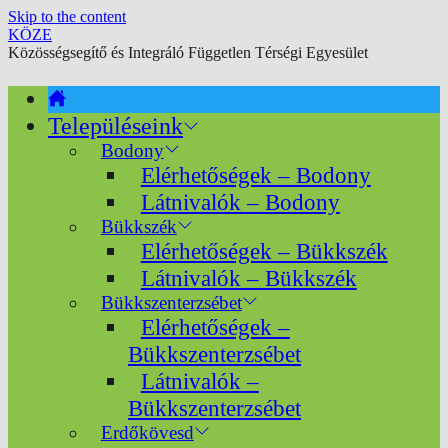
Skip to the content
KÖZE
Közösségsegítő és Integráló Független Térségi Egyesület
Településeink
Bodony
Elérhetőségek – Bodony
Látnivalók – Bodony
Bükkszék
Elérhetőségek – Bükkszék
Látnivalók – Bükkszék
Bükkszenterzsébet
Elérhetőségek –
Bükkszenterzsébet
Látnivalók –
Bükkszenterzsébet
Erdőkövesd