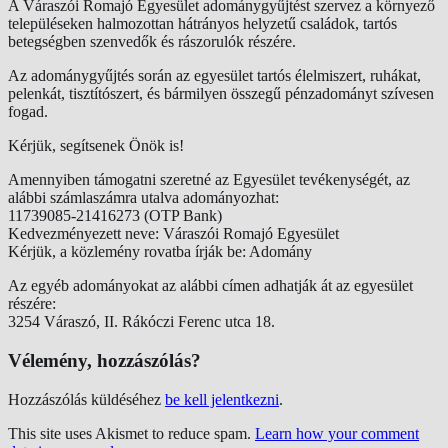
A Váraszói Romajó Egyesület adománygyűjtést szervez a környező
településeken halmozottan hátrányos helyzetű családok, tartós
betegségben szenvedők és rászorulók részére.
Az adománygyűjtés során az egyesület tartós élelmiszert, ruhákat,
pelenkát, tisztítószert, és bármilyen összegű pénzadományt szívesen
fogad.
Kérjük, segítsenek Önök is!
Amennyiben támogatni szeretné az Egyesület tevékenységét, az
alábbi számlaszámra utalva adományozhat:
11739085-21416273 (OTP Bank)
Kedvezményezett neve: Váraszói Romajó Egyesület
Kérjük, a közlemény rovatba írják be: Adomány
Az egyéb adományokat az alábbi címen adhatják át az egyesület
részére:
3254 Váraszó, II. Rákóczi Ferenc utca 18.
Vélemény, hozzászólás?
Hozzászólás küldéséhez
be kell jelentkezni
.
This site uses Akismet to reduce spam.
Learn how your comment