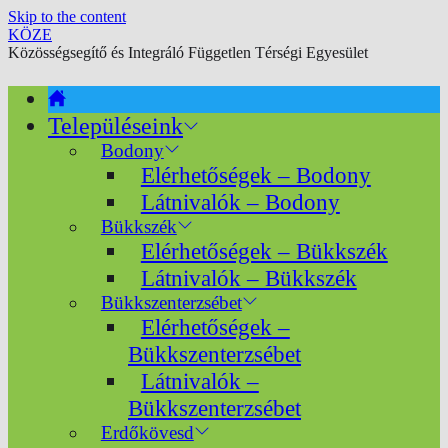
Skip to the content
KÖZE
Közösségsegítő és Integráló Független Térségi Egyesület
Településeink
Bodony
Elérhetőségek – Bodony
Látnivalók – Bodony
Bükkszék
Elérhetőségek – Bükkszék
Látnivalók – Bükkszék
Bükkszenterzsébet
Elérhetőségek –
Bükkszenterzsébet
Látnivalók –
Bükkszenterzsébet
Erdőkövesd