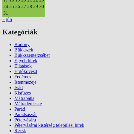
24
25
26
27
28
29
30
31
« jún
Kategóriák
Bodony
Bükkszék
Bükkszenterzsébet
Egyéb hírek
Ellátások
Erdőkövesd
Fedémes
Istenmezeje
Ivád
Kisfüzes
Mátraballa
Mátraderecske
Parád
Parádsasvár
Pétervására
Pétervásárai kistérség települési hírek
Recsk