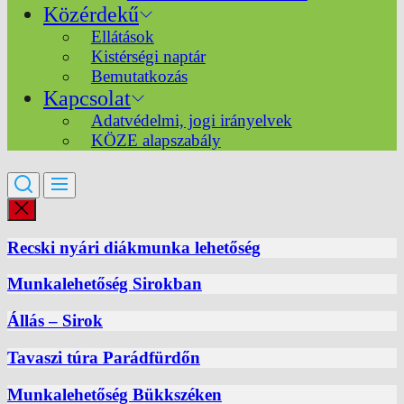
Közérdekű
Ellátások
Kistérségi naptár
Bemutatkozás
Kapcsolat
Adatvédelmi, jogi irányelvek
KÖZE alapszabály
Recski nyári diákmunka lehetőség
Munkalehetőség Sirokban
Állás – Sirok
Tavaszi túra Parádfürdőn
Munkalehetőség Bükkszéken