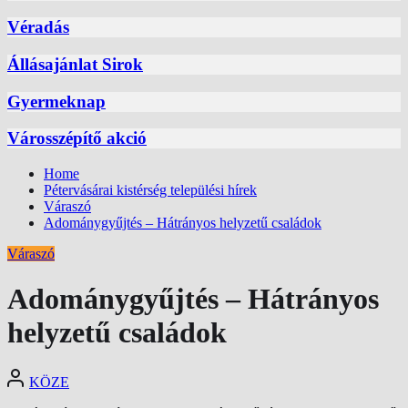
Véradás
Állásajánlat Sirok
Gyermeknap
Városszépítő akció
Home
Pétervásárai kistérség települési hírek
Váraszó
Adománygyűjtés – Hátrányos helyzetű családok
Váraszó
Adománygyűjtés – Hátrányos
helyzetű családok
KÖZE