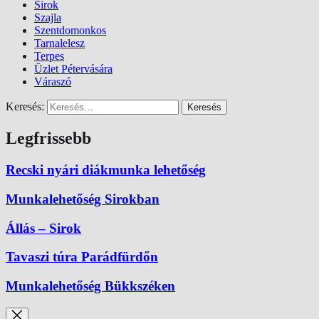
Sirok
Szajla
Szentdomonkos
Tarnalelesz
Terpes
Üzlet Pétervására
Váraszó
Keresés:
Legfrissebb
Recski nyári diákmunka lehetőség
Munkalehetőség Sirokban
Állás – Sirok
Tavaszi túra Parádfürdőn
Munkalehetőség Bükkszéken