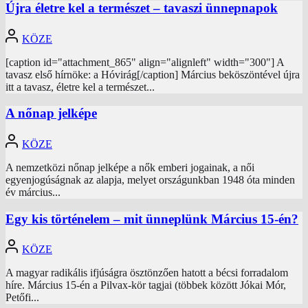
Újra életre kel a természet – tavaszi ünnepnapok
KÖZE
[caption id="attachment_865" align="alignleft" width="300"] A
tavasz első hírnöke: a Hóvirág[/caption] Március beköszöntével újra
itt a tavasz, életre kel a természet...
A nőnap jelképe
KÖZE
A nemzetközi nőnap jelképe a nők emberi jogainak, a női
egyenjogúságnak az alapja, melyet országunkban 1948 óta minden
év március...
Egy kis történelem – mit ünneplünk Március 15-én?
KÖZE
A magyar radikális ifjúságra ösztönzően hatott a bécsi forradalom
híre. Március 15-én a Pilvax-kör tagjai (többek között Jókai Mór,
Petőfi...