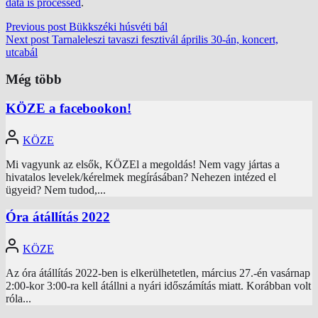
data is processed
.
Previous post
Bükkszéki húsvéti bál
Next post
Tarnaleleszi tavaszi fesztivál április 30-án, koncert,
utcabál
Még több
KÖZE a facebookon!
KÖZE
Mi vagyunk az elsők, KÖZEl a megoldás! Nem vagy jártas a
hivatalos levelek/kérelmek megírásában? Nehezen intézed el
ügyeid? Nem tudod,...
Óra átállítás 2022
KÖZE
Az óra átállítás 2022-ben is elkerülhetetlen, március 27.-én vasárnap
2:00-kor 3:00-ra kell átállni a nyári időszámítás miatt. Korábban volt
róla...