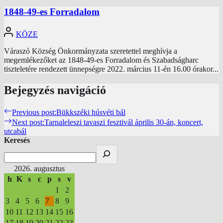
1848-49-es Forradalom
KÖZE
Váraszó Község Önkormányzata szeretettel meghívja a
megemlékezőket az 1848-49-es Forradalom és Szabadságharc
tiszteletére rendezett ünnepségre 2022. március 11-én 16.00 órakor...
Bejegyzés navigáció
Previous post:
Bükkszéki húsvéti bál
Next post:
Tarnaleleszi tavaszi fesztivál április 30-án, koncert,
utcabál
Keresés
2026. augusztus
h
K
s
c
p
s
v
1
2
3
4
5
6
7
8
9
10
11
12
13
14
15
16
17
18
19
20
21
22
23